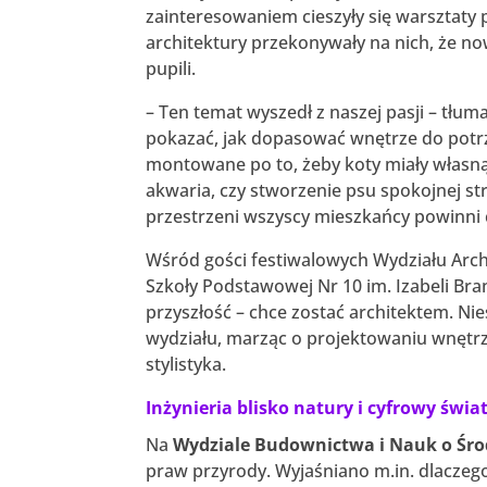
zainteresowaniem cieszyły się warsztaty p
architektury przekonywały na nich, że n
pupili.
– Ten temat wyszedł z naszej pasji – tłu
pokazać, jak dopasować wnętrze do potrz
montowane po to, żeby koty miały własną
akwaria, czy stworzenie psu spokojnej 
przestrzeni wszyscy mieszkańcy powinni 
Wśród gości festiwalowych Wydziału Archi
Szkoły Podstawowej Nr 10 im. Izabeli Bra
przyszłość – chce zostać architektem. N
wydziału, marząc o projektowaniu wnętrz
stylistyka.
Inżynieria blisko natury i cyfrowy świa
Na
Wydziale Budownictwa i Nauk o Śr
praw przyrody. Wyjaśniano m.in. dlacze