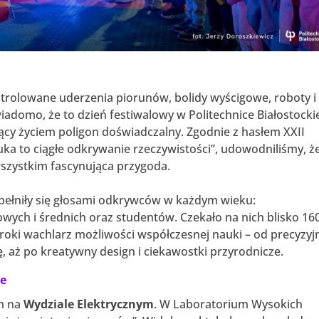
ntrolowane uderzenia piorunów, bolidy wyścigowe, roboty i
wiadomo, że to dzień festiwalowy w Politechnice Białostockie
ący życiem poligon doświadczalny. Zgodnie z hasłem XXII
auka to ciągłe odkrywanie rzeczywistości”, udowodniliśmy, ż
 wszystkim fascynująca przygoda.
ełniły się głosami odkrywców w każdym wieku:
ych i średnich oraz studentów. Czekało na nich blisko 16
roki wachlarz możliwości współczesnej nauki – od precyzyj
ę, aż po kreatywny design i ciekawostki przyrodnicze.
je
m na
Wydziale Elektrycznym
. W Laboratorium Wysokich