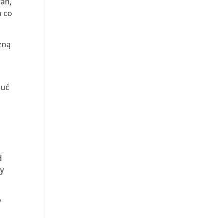
ań,
a co
zną
,
zuć
ć
d
sy
y