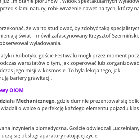
 już „miotanie piorunów”. Widok spektakularnych wyładow
 przed siłami natury, robił wrażenie nawet na tych, którzy n
przekonać, że warto studiować, by zdobyć taką specjalistyc
ieniają świat – mówił zafascynowany Krzysztof Szermiński
ka obserwował wyładowania.
atyki i Robotyki, goście Festiwalu mogli przez moment poc
podczas warsztatów o tym, jak zoperować lub zorganizowa
zas jego misji w kosmosie. To była lekcja tego, jak
ją bariery grawitacji.
ałowy OIOM
działu Mechanicznego
, gdzie dumnie prezentował się boli
wiadali o walce o perfekcję każdego elementu pojazdu kla
ana inżynieria biomedyczna. Goście odwiedzali „uczelnian
uczą się obsługi aparatury ratującej życie.