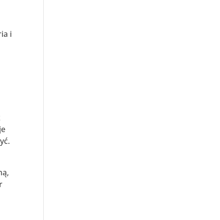
a i
k
je
yć.
mą,
r