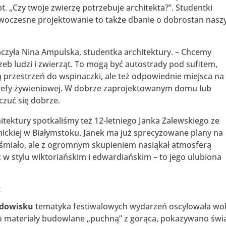
t. „Czy twoje zwierzę potrzebuje architekta?”. Studentki
owoczesne projektowanie to także dbanie o dobrostan nasz
maczyła Nina Ampulska, studentka architektury. – Chcemy
eb ludzi i zwierząt. To mogą być autostrady pod sufitem,
 przestrzeń do wspinaczki, ale też odpowiednie miejsca na
strefy żywieniowej. W dobrze zaprojektowanym domu lub
czuć się dobrze.
tektury spotkaliśmy też 12-letniego Janka Zalewskiego ze
nickiej w Białymstoku. Janek ma już sprecyzowane plany na
ieśmiało, ale z ogromnym skupieniem nasiąkał atmosferą
 w stylu wiktoriańskim i edwardiańskim – to jego ulubiona
t
odowisku
tematyka festiwalowych wydarzeń oscylowała wo
go materiały budowlane „puchną” z gorąca, pokazywano świ