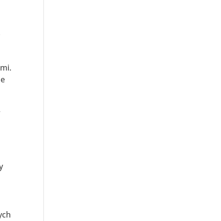
y
mi.
ie
–
y
ych