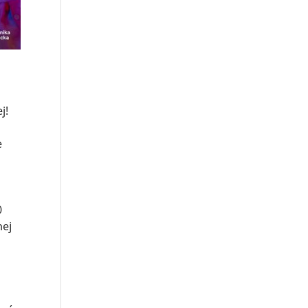
j!
e
0
nej