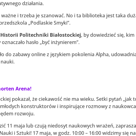
atywnego działania.
 ważne i trzeba je szanować. No i ta biblioteka jest taka duż
 przedszkola „Podlaskie Smyki”.
istorii Politechniki Białostockiej
, by dowiedzieć się, kim 
y oznaczało hasło „być inżynierem”.
ło do zabawy online z językiem pokolenia Alpha, udowadnia
 nauki.
horten Arena!
ckiej pokazał, że ciekawość nie ma wieku. Setki pytań „jak t
ch młodych konstruktorów i inspirujące rozmowy z naukowc
apędem rozwoju.
edzić 11 maja lub czują niedosyt naukowych wrażeń, zapras
 Nauki i Sztuki! 17 maja, w godz. 10:00 – 16:00 widzimy się na