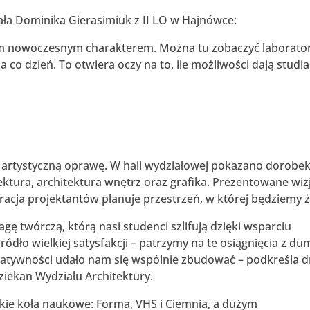
ła Dominika Gierasimiuk z II LO w Hajnówce:
m nowoczesnym charakterem. Można tu zobaczyć laboratori
co dzień. To otwiera oczy na to, ile możliwości dają studia
 artystyczną oprawę. W hali wydziałowej pokazano dorobe
ktura, architektura wnętrz oraz grafika. Prezentowane wiz
racja projektantów planuje przestrzeń, w której będziemy ż
agę twórczą, którą nasi studenci szlifują dzięki wsparciu
ródło wielkiej satysfakcji – patrzymy na te osiągnięcia z du
 kreatywności udało nam się wspólnie zbudować – podkreśla d
 Dziekan Wydziału Architektury.
kie koła naukowe: Forma, VHS i Ciemnia, a dużym