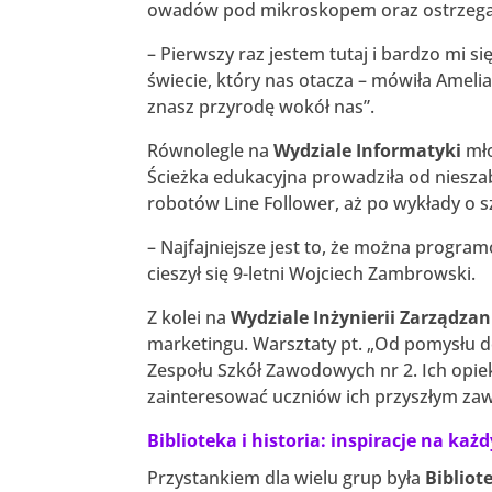
owadów pod mikroskopem oraz ostrzegan
– Pierwszy raz jestem tutaj i bardzo mi 
świecie, który nas otacza – mówiła Amelia
znasz przyrodę wokół nas”.
Równolegle na
Wydziale Informatyki
mło
Ścieżka edukacyjna prowadziła od niesz
robotów Line Follower, aż po wykłady o szt
– Najfajniejsze jest to, że można program
cieszył się 9-letni Wojciech Zambrowski.
Z kolei na
Wydziale Inżynierii Zarządzan
marketingu. Warsztaty pt. „Od pomysłu do
Zespołu Szkół Zawodowych nr 2. Ich opiek
zainteresować uczniów ich przyszłym za
Biblioteka i historia: inspiracje na ka
Przystankiem dla wielu grup była
Bibliot