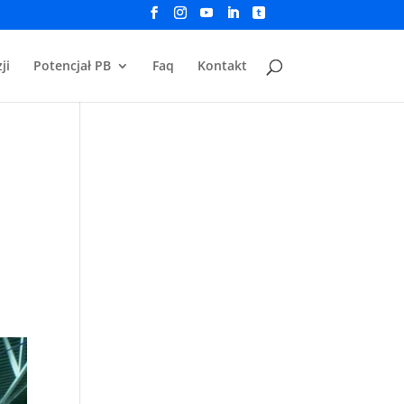
ji
Potencjał PB
Faq
Kontakt
…