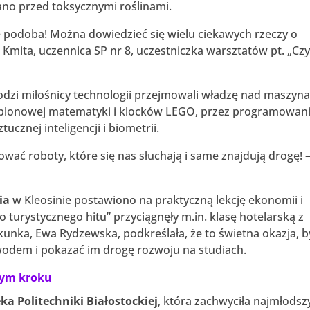
o przed toksycznymi roślinami.
się podoba! Można dowiedzieć się wielu ciekawych rzeczy o
 Kmita, uczennica SP nr 8, uczestniczka warsztatów pt. „Cz
dzi miłośnicy technologii przejmowali władzę nad maszyna
ablonowej matematyki i klocków LEGO, przez programowan
ucznej inteligencji i biometrii.
ować roboty, które się nas słuchają i same znajdują drogę! 
ia
w Kleosinie postawiono na praktyczną lekcję ekonomii i
 turystycznego hitu” przyciągnęły m.in. klasę hotelarską z
unka, Ewa Rydzewska, podkreślała, że to świetna okazja, b
wodem i pokazać im drogę rozwoju na studiach.
żdym kroku
eka Politechniki Białostockiej
, która zachwyciła najmłodsz