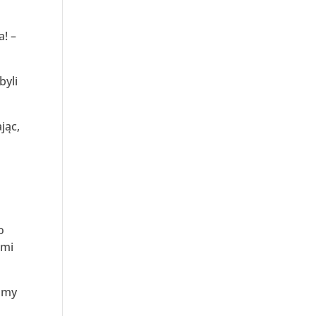
a! –
byli
jąc,
o
ami
zamy