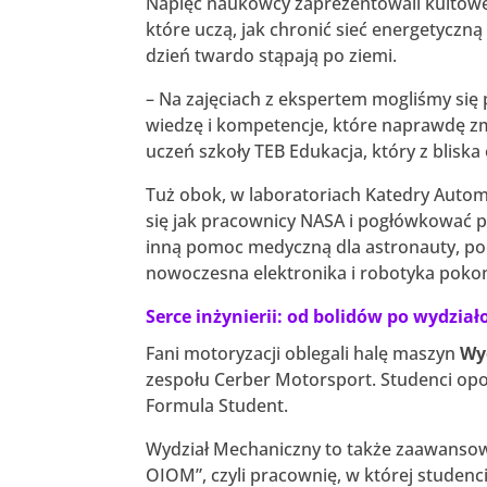
Napięć naukowcy zaprezentowali kultowe
które uczą, jak chronić sieć energetyczną
dzień twardo stąpają po ziemi.
– Na zajęciach z ekspertem mogliśmy się 
wiedzę i kompetencje, które naprawdę zm
uczeń szkoły TEB Edukacja, który z blis
Tuż obok, w laboratoriach Katedry Autom
się jak pracownicy NASA i pogłówkować 
inną pomoc medyczną dla astronauty, podc
nowoczesna elektronika i robotyka pokonu
Serce inżynierii: od bolidów po wydzi
Fani motoryzacji oblegali halę maszyn
Wy
zespołu Cerber Motorsport. Studenci opo
Formula Student.
Wydział Mechaniczny to także zaawansow
OIOM”, czyli pracownię, w której studenci 