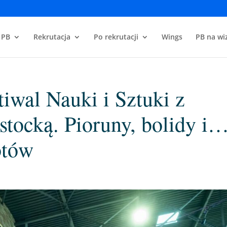
 PB
Rekrutacja
Po rekrutacji
Wings
PB na wiz
iwal Nauki i Sztuki z
stocką. Pioruny, bolidy i
otów