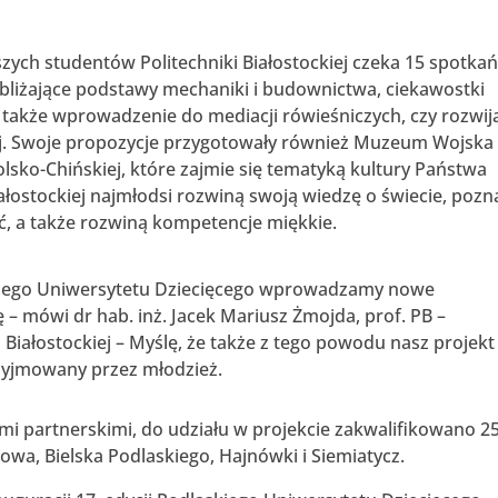
ch studentów Politechniki Białostockiej czeka 15 spotka
ybliżające podstawy mechaniki i budownictwa, ciekawostki
 także wprowadzenie do mediacji rówieśniczych, czy rozwij
j. Swoje propozycje przygotowały również Muzeum Wojska
sko-Chińskiej, które zajmie się tematyką kultury Państwa
ałostockiej najmłodsi rozwiną swoją wiedzę o świecie, pozn
ć, a także rozwiną kompetencje miękkie.
kiego Uniwersytetu Dziecięcego wprowadzamy nowe
 – mówi dr hab. inż. Jacek Mariusz Żmojda, prof. PB –
 Białostockiej – Myślę, że także z tego powodu nasz projekt 
zyjmowany przez młodzież.
i partnerskimi, do udziału w projekcie zakwalifikowano 2
owa, Bielska Podlaskiego, Hajnówki i Siemiatycz.