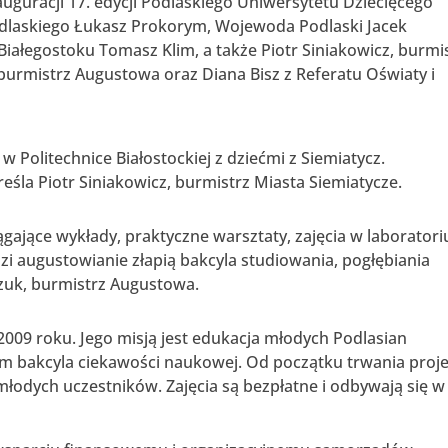
guracji 17. edycji Podlaskiego Uniwersytetu Dziecięcego
odlaskiego Łukasz Prokorym, Wojewoda Podlaski Jacek
iałegostoku Tomasz Klim, a także Piotr Siniakowicz, burmi
burmistrz Augustowa oraz Diana Bisz z Referatu Oświaty i
 w Politechnice Białostockiej z dziećmi z Siemiatycz.
śla Piotr Siniakowicz, burmistrz Miasta Siemiatycze.
gające wykłady, praktyczne warsztaty, zajęcia w laborator
dzi augustowianie złapią bakcyla studiowania, pogłębiania
zuk, burmistrz Augustowa.
 2009 roku. Jego misją jest edukacja młodych Podlasian
e im bakcyla ciekawości naukowej. Od początku trwania proj
a młodych uczestników. Zajęcia są bezpłatne i odbywają się w