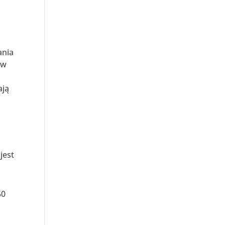
ń
ania
 w
ają
jest
50