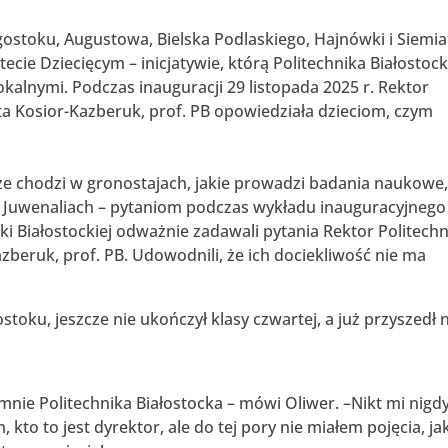
ostoku, Augustowa, Bielska Podlaskiego, Hajnówki i Siemia
cie Dziecięcym – inicjatywie, którą Politechnika Białostoc
kalnymi. Podczas inauguracji 29 listopada 2025 r. Rektor
arta Kosior-Kazberuk, prof. PB opowiedziała dzieciom, czym
e chodzi w gronostajach, jakie prowadzi badania naukowe
a Juwenaliach – pytaniom podczas wykładu inauguracyjnego
ki Białostockiej odważnie zadawali pytania Rektor Politechn
Kazberuk, prof. PB. Udowodnili, że ich dociekliwość nie ma
ostoku, jeszcze nie ukończył klasy czwartej, a już przyszedł 
mnie Politechnika Białostocka – mówi Oliwer. –Nikt mi nigdy
, kto to jest dyrektor, ale do tej pory nie miałem pojęcia, ja