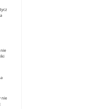
tycz
ka
,
 nie
iki
na
 nie
k