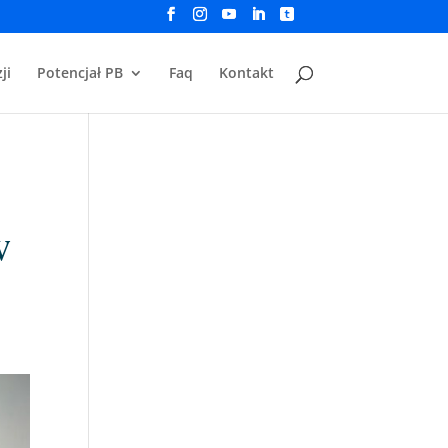
ji
Potencjał PB
Faq
Kontakt
w