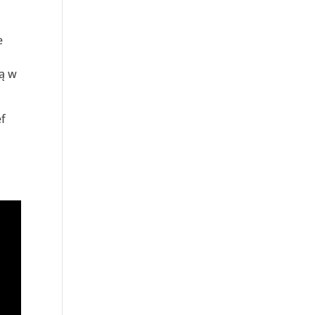
e
ją w
ef