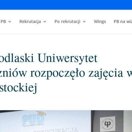
 PB
Rekrutacja
Po rekrutacji
Wings
PB na wiz
odlaski Uniwersytet
zniów rozpoczęło zajęcia 
stockiej