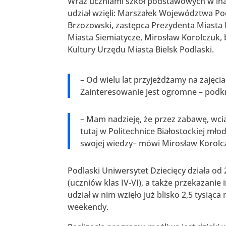
Wraz uczniami szkół podstawowych w inau
udział wzięli: Marszałek Województwa P
Brzozowski, zastępca Prezydenta Miasta B
Miasta Siemiatycze, Mirosław Korolczuk, 
Kultury Urzędu Miasta Bielsk Podlaski.
– Od wielu lat przyjeżdżamy na zajęcia
Zainteresowanie jest ogromne – podkre
– Mam nadzieję, że przez zabawę, wcią
tutaj w Politechnice Białostockiej mło
swojej wiedzy– mówi Mirosław Korolc
Podlaski Uniwersytet Dziecięcy działa od
(uczniów klas IV-VI), a także przekazani
udział w nim wzięło już blisko 2,5 tysiąc
weekendy.