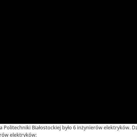
Politechniki Białostockiej było 6 inżynierów elektryków. D
erów elektryków: