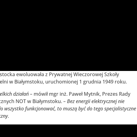
ostocka ewoluowała z Prywatnej Wieczorowej Szkoły
zelni w Białymstoku, uruchomionej 1 grudnia 1949 roku.
elkich działań –
mówił mgr inż. Paweł Mytnik, Prezes Rady
cznych NOT w Białymstoku.
– Bez energii elektrycznej nie
ło wszystko funkcjonować, to muszą być do tego specjalistyczne
czny.