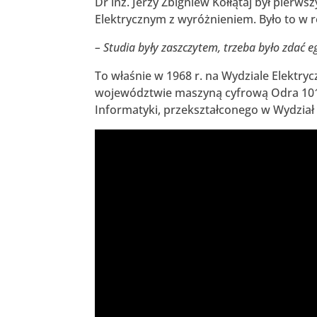
Dr inż. Jerzy Zbigniew Kołłątaj był pier
Elektrycznym z wyróżnieniem. Było to w 
– Studia były zaszczytem, trzeba było zdać 
To właśnie w 1968 r. na Wydziale Elektr
województwie maszyną cyfrową Odra 1013
Informatyki, przekształconego w Wydział 