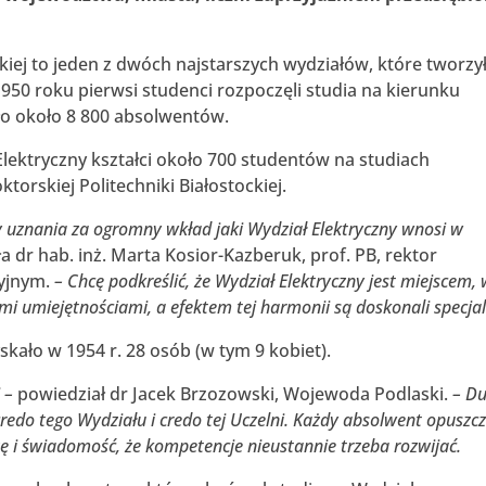
ckiej to jeden z dwóch najstarszych wydziałów, które tworzy
 1950 roku pierwsi studenci rozpoczęli studia na kierunku
ło około 8 800 absolwentów.
ektryczny kształci około 700 studentów na studiach
ktorskiej Politechniki Białostockiej.
zy uznania za ogromny wkład jaki Wydział Elektryczny wnosi w
a dr hab. inż. Marta Kosior-Kazberuk, prof. PB, rektor
cyjnym.
– Chcę podkreślić, że Wydział Elektryczny jest miejscem,
mi umiejętnościami, a efektem tej harmonii są doskonali specjali
kało w 1954 r. 28 osób (w tym 9 kobiet).
 –
powiedział dr Jacek Brzozowski, Wojewoda Podlaski.
– D
credo tego Wydziału i credo tej Uczelni. Każdy absolwent opuszc
i świadomość, że kompetencje nieustannie trzeba rozwijać.