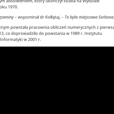
wszym absolwentem, który ukończył studia na Wydziale
roku 1970.
egzaminy –
wspominał dr Kołłątaj.
– To była miejscowa Sorbona
ycznym powstała pracownia obliczeń numerycznych z pierws
, co doprowadziło do powstania w 1989 r. Instytutu
Informatyki w 2001 r.