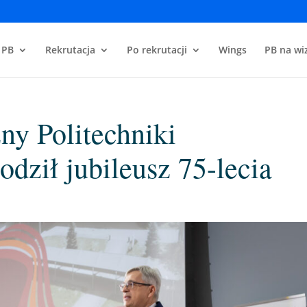
 PB
Rekrutacja
Po rekrutacji
Wings
PB na wiz
ny Politechniki
odził jubileusz 75-lecia