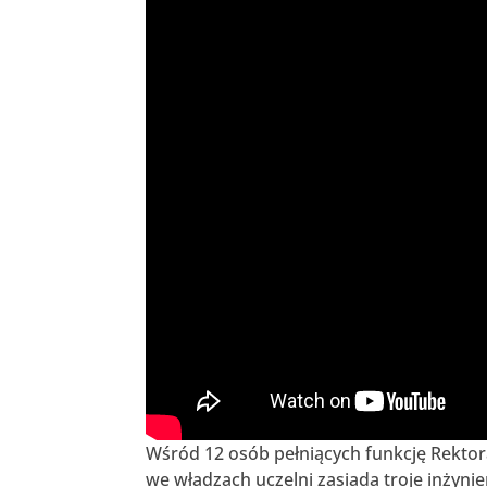
Wśród 12 osób pełniących funkcję Rektora 
we władzach uczelni zasiada troje inżyni