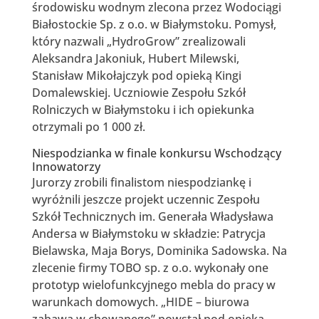
środowisku wodnym zlecona przez Wodociągi
Białostockie Sp. z o.o. w Białymstoku. Pomysł,
który nazwali „HydroGrow” zrealizowali
Aleksandra Jakoniuk, Hubert Milewski,
Stanisław Mikołajczyk pod opieką Kingi
Domalewskiej. Uczniowie Zespołu Szkół
Rolniczych w Białymstoku i ich opiekunka
otrzymali po 1 000 zł.
Niespodzianka w finale konkursu Wschodzący
Innowatorzy
Jurorzy zrobili finalistom niespodziankę i
wyróżnili jeszcze projekt uczennic Zespołu
Szkół Technicznych im. Generała Władysława
Andersa w Białymstoku w składzie: Patrycja
Bielawska, Maja Borys, Dominika Sadowska. Na
zlecenie firmy TOBO sp. z o.o. wykonały one
prototyp wielofunkcyjnego mebla do pracy w
warunkach domowych. „HIDE – biurowa
zabawa w chowanego” powstał pod opieką