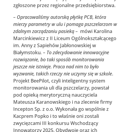
zgłoszone przez regionalne przedsiębiorstwa.
– Opracowaliśmy autorską płytkę PCB, która
mierzy parametry w ulu i pomaga pszczelarzom w
zdalnym zarządzaniu pasieką –
mówi Karolina
Marcinkiewicz z II Liceum Ogólnokształcącego
im. Anny z Sapiehów Jabłonowskiej w
Białymstoku
. – To zdecydowanie innowacyjne
rozwiązanie, bo taki sposób monitorowania
jeszcze nie istnieje. Praca nad nim to było
wyzwanie, takich rzeczy nie uczymy się w szkole
.
Projekt BeePilot, czyli inteligentny system
monitorowania uli dla pszczelarzy, powstał
pod opieką merytoryczną nauczyciela
Mateusza Karanowskiego i na zlecenie firmy
Incepton Sp. z o.o. Wykonała go wspólnie z
Kacprem Popko i to właśnie oni zostali
zwycięzcami III konkursu Wschodzący
Innowatorzy 2025. Obydwoje oraz ich