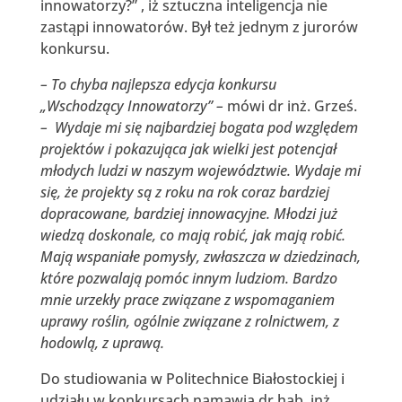
innowatorzy?” , iż sztuczna inteligencja nie
zastąpi innowatorów. Był też jednym z jurorów
konkursu.
– To chyba najlepsza edycja konkursu
„Wschodzący Innowatorzy” –
mówi dr inż. Grześ.
– Wydaje mi się najbardziej bogata pod względem
projektów i pokazująca jak wielki jest potencjał
młodych ludzi w naszym województwie. Wydaje mi
się, że projekty są z roku na rok coraz bardziej
dopracowane, bardziej innowacyjne. Młodzi już
wiedzą doskonale, co mają robić, jak mają robić.
Mają wspaniałe pomysły, zwłaszcza w dziedzinach,
które pozwalają pomóc innym ludziom. Bardzo
mnie urzekły prace związane z wspomaganiem
uprawy roślin, ogólnie związane z rolnictwem, z
hodowlą, z uprawą.
Do studiowania w Politechnice Białostockiej i
udziału w konkursach namawia dr hab. inż.