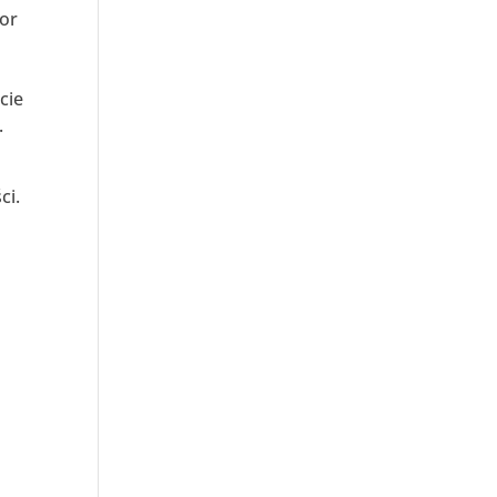
tor
cie
.
ci.