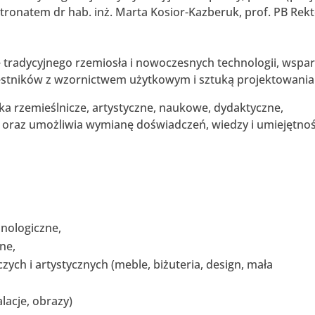
atronatem dr hab. inż. Marta Kosior-Kazberuk, prof. PB Rek
e tradycyjnego rzemiosła i nowoczesnych technologii, wspar
estników z wzornictwem użytkowym i sztuką projektowania
ka rzemieślnicze, artystyczne, naukowe, dydaktyczne,
e oraz umożliwia wymianę doświadczeń, wiedzy i umiejętnoś
hnologiczne,
ne,
ych i artystycznych (meble, biżuteria, design, mała
alacje, obrazy)