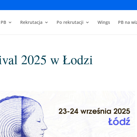
 PB
Rekrutacja
Po rekrutacji
Wings
PB na wiz
ival 2025 w Łodzi