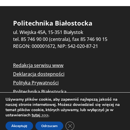
Politechnika Białostocka
ul. Wiejska 45A, 15-351 Białystok
tel. 85 746 90 00 (centrala), fax 85 746 90 15
REGON: 000001672, NIP: 542-020-87-21
Redakcja serwisu www
Deklaracja dostępności
Polityka Prywatności
Politechnika Białostocka
Używamy plików cookie, aby zapewnić najlepszą jakość na
naszej stronie internetowej. Możesz dowiedzieć się więcej na
temat plików cookie, których używamy, lub wyłączyć je w
ustawieniach
tutaj >>>
.
Zamknij panel powiadomień o c
Akceptuję
Odrzucam
Copyright © 2026 Politechnika Białostocka