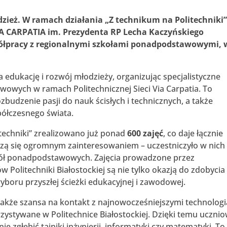
dzież. W ramach działania „Z technikum na Politechniki
IA CARPATIA im. Prezydenta RP Lecha Kaczyńskiego
półpracy z regionalnymi szkołami ponadpodstawowymi, 
 edukację i rozwój młodzieży, organizując specjalistyczne
wowych w ramach Politechnicznej Sieci Via Carpatia. To
zbudzenie pasji do nauk ścisłych i technicznych, a także
ółczesnego świata.
techniki” zrealizowano już ponad
600 zajęć
, co daje łącznie
ieszą się ogromnym zainteresowaniem – uczestniczyło w nich
ół ponadpodstawowych. Zajęcia prowadzone przez
olitechniki Białostockiej są nie tylko okazją do zdobycia
yboru przyszłej ścieżki edukacyjnej i zawodowej.
 także szansa na kontakt z najnowocześniejszymi technolog
rzystywane w Politechnice Białostockiej. Dzięki temu ucznio
ie zgłębić tajniki inżynierii, informatyki czy matematyki. To