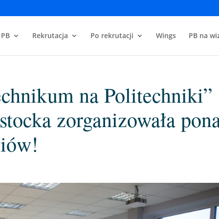
 PB
Rekrutacja
Po rekrutacji
Wings
PB na wiz
chnikum na Politechniki”
ostocka zorganizowała pon
niów!