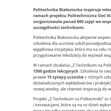
Politechnika Białostocka inspiruje mło
ramach projektu Politechniczna Sieć V
zorganizowała ponad 600 zajęć we ws
szczególności technikami.
Politechnika Białostocka aktywnie wspiera
szkolenia dla uczniów szkół ponadpodsta
wyjątkowa inicjatywa, która ma na celu ro
przygotowanie młodzieży do wyzwań wsp
W ramach działania „Z Technikum na Poli
1500 godzin lekcyjnych
. Szkolenia te c
prawie
15 tysięcy uczniów
z różnych szk
doświadczonych wykładowców i praktyków P
nowej wiedzy, ale również inspiracją do w
Projekt „Z Technikum na Politechniki” to
i innowacjami, które są na co dzień wyko
mogą nie tylko teoretycznie ale i praktyczn