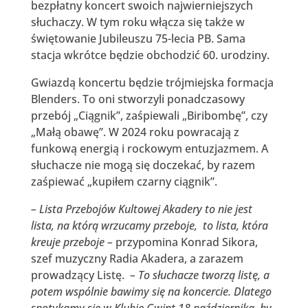
bezpłatny koncert swoich najwierniejszych
słuchaczy. W tym roku włącza się także w
świętowanie Jubileuszu 75-lecia PB. Sama
stacja wkrótce będzie obchodzić 60. urodziny.
Gwiazdą koncertu będzie trójmiejska formacja
Blenders. To oni stworzyli ponadczasowy
przebój „Ciągnik”, zaśpiewali „Biribombę”, czy
„Małą obawę”. W 2024 roku powracają z
funkową energią i rockowym entuzjazmem. A
słuchacze nie mogą się doczekać, by razem
zaśpiewać „kupiłem czarny ciągnik”.
– Lista Przebojów Kultowej Akadery to nie jest
lista, na którą wrzucamy przeboje, to lista, która
kreuje przeboje –
przypomina Konrad Sikora,
szef muzyczny Radia Akadera, a zarazem
prowadzący Listę.
– To słuchacze tworzą listę, a
potem wspólnie bawimy się na koncercie. Dlatego
spotykamy się w Klubie Gwint 18 października, by