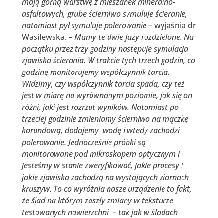
mają górną warstwę z mieszanek mineralno-
asfaltowych, grube ścierniwo symuluje ścieranie,
natomiast pył symuluje polerowanie –
wyjaśnia dr
Wasilewska.
– Mamy te dwie fazy rozdzielone. Na
początku przez trzy godziny następuje symulacja
zjawiska ścierania. W trakcie tych trzech godzin, co
godzinę monitorujemy współczynnik tarcia.
Widzimy, czy współczynnik tarcia spada, czy też
jest w miarę na wyrównanym poziomie, jak się on
różni, jaki jest rozrzut wyników. Natomiast po
trzeciej godzinie zmieniamy ścierniwo na mączkę
korundową, dodajemy wodę i wtedy zachodzi
polerowanie. Jednocześnie próbki są
monitorowane pod mikroskopem optycznym i
jesteśmy w stanie zweryfikować, jakie procesy i
jakie zjawiska zachodzą na wystających ziarnach
kruszyw. To co wyróżnia nasze urządzenie to fakt,
że ślad na którym zaszły zmiany w teksturze
testowanych nawierzchni – tak jak w śladach