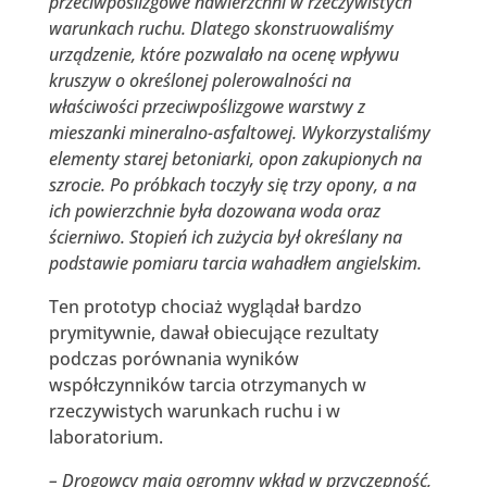
przeciwpoślizgowe nawierzchni w rzeczywistych
warunkach ruchu. Dlatego skonstruowaliśmy
urządzenie, które pozwalało na ocenę wpływu
kruszyw o określonej polerowalności na
właściwości przeciwpoślizgowe warstwy z
mieszanki mineralno-asfaltowej. Wykorzystaliśmy
elementy starej betoniarki, opon zakupionych na
szrocie. Po próbkach toczyły się trzy opony, a na
ich powierzchnie była dozowana woda oraz
ścierniwo. Stopień ich zużycia był określany na
podstawie pomiaru tarcia wahadłem angielskim.
Ten prototyp chociaż wyglądał bardzo
prymitywnie, dawał obiecujące rezultaty
podczas porównania wyników
współczynników tarcia otrzymanych w
rzeczywistych warunkach ruchu i w
laboratorium.
– Drogowcy mają ogromny wkład w przyczepność,