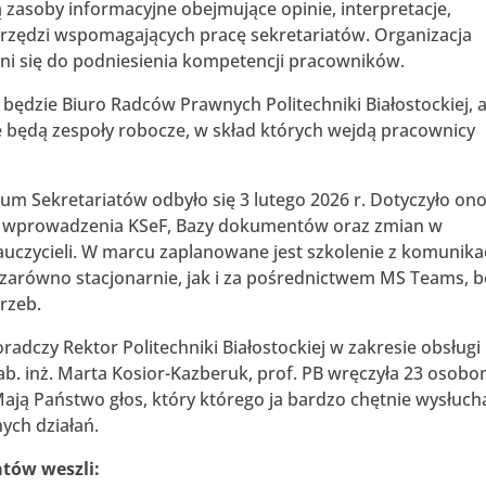
 zasoby informacyjne obejmujące opinie, interpretacje,
arzędzi wspomagających pracę sekretariatów. Organizacja
yni się do podniesienia kompetencji pracowników.
 będzie Biuro Radców Prawnych Politechniki Białostockiej, 
 będą zespoły robocze, w skład których wejdą pracownicy
um Sekretariatów odbyło się 3 lutego 2026 r. Dotyczyło on
tj. wprowadzenia KSeF, Bazy dokumentów oraz zmian w
czycieli. W marcu zaplanowane jest szkolenie z komunikac
arówno stacjonarnie, jak i za pośrednictwem MS Teams, 
rzeb.
dczy Rektor Politechniki Białostockiej w zakresie obsługi
ab. inż. Marta Kosior-Kazberuk, prof. PB wręczyła 23 osob
ają Państwo głos, który którego ja bardzo chętnie wysłuch
nych działań.
tów weszli: