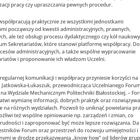
zacji pracy czy upraszczania pewnych procedur.
y współpracują praktycznie ze wszystkimi jednostkami
wami począwszy od kwestii administracyjnych, prawnych,
h, ale też obsługi procesu dydaktycznego czy kół naukowy
um Sekretariatów, które stanowi platformę współpracy. Do
rocesów administracyjnych, a także wspólne wypracowanie
ariatów i proponowanie ich władzom Uczelni.
regularnej komunikacji i współpracy przyniesie korzyści na
a Jatkowska-Łukaszuk, przewodnicząca Uczelnianego Foru
 na Wydziale Mechanicznym Politechniki Białostockiej. – F
ułatwi wymianę informacji, dobrych praktyk oraz rozwiązyw
 na różnych wydziałach. Pozwoli to uniknąć powielania pra
liwi też wspólne opiniowanie np. zarządzeń i zmian, co
trudności i zaproponować być może lepsze rozwiązania. Da
estników Forum oraz przestrzeń do rozwoju umiejętności i
nymi w drodze przekazywania „know how” od liderów grup