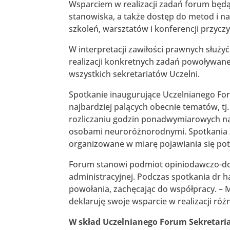
Wsparciem w realizacji zadań forum będą
stanowiska, a także dostęp do metod i n
szkoleń, warsztatów i konferencji przycz
W interpretacji zawiłości prawnych służyć
realizacji konkretnych zadań powoływane
wszystkich sekretariatów Uczelni.
Spotkanie inaugurujące Uczelnianego For
najbardziej palących obecnie tematów, 
rozliczaniu godzin ponadwymiarowych nau
osobami neuroróżnorodnymi. Spotkania z
organizowane w miarę pojawiania się pot
Forum stanowi podmiot opiniodawczo-dora
administracyjnej. Podczas spotkania dr h
powołania, zachęcając do współpracy. – M
deklaruję swoje wsparcie w realizacji róż
W skład Uczelnianego Forum Sekretaria