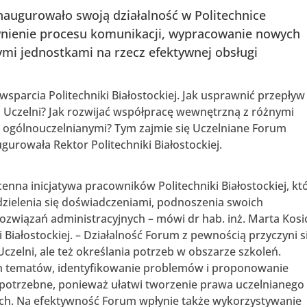
naugurowało swoją działalność w Politechnice
awnienie procesu komunikacji, wypracowanie nowych
ymi jednostkami na rzecz efektywnej obsługi
wsparcia Politechniki Białostockiej. Jak usprawnić przepływ
h Uczelni? Jak rozwijać współpracę wewnętrzną z różnymi
az ogólnouczelnianymi? Tym zajmie się Uczelniane Forum
gurowała Rektor Politechniki Białostockiej.
enna inicjatywa pracowników Politechniki Białostockiej, kt
dzielenia się doświadczeniami, podnoszenia swoich
ozwiązań administracyjnych – mówi dr hab. inż. Marta Kosi
i Białostockiej. – Działalność Forum z pewnością przyczyni s
zelni, ale też określania potrzeb w obszarze szkoleń.
ch tematów, identyfikowanie problemów i proponowanie
 potrzebne, ponieważ ułatwi tworzenie prawa uczelnianego 
ich. Na efektywność Forum wpłynie także wykorzystywanie