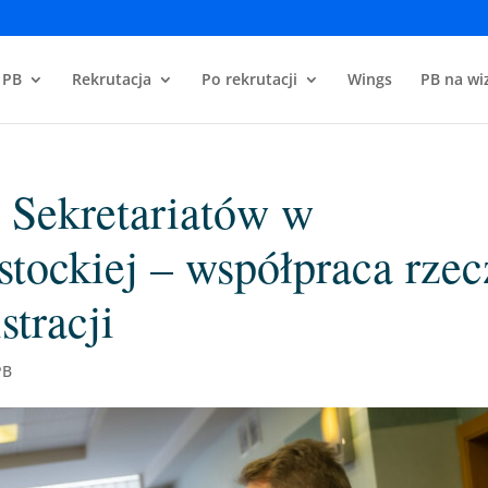
 PB
Rekrutacja
Po rekrutacji
Wings
PB na wiz
 Sekretariatów w
stockiej – współpraca rzec
stracji
PB