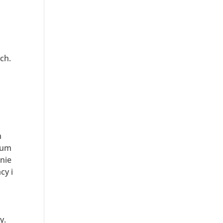
ch.
m
orum
anie
cy i
y.