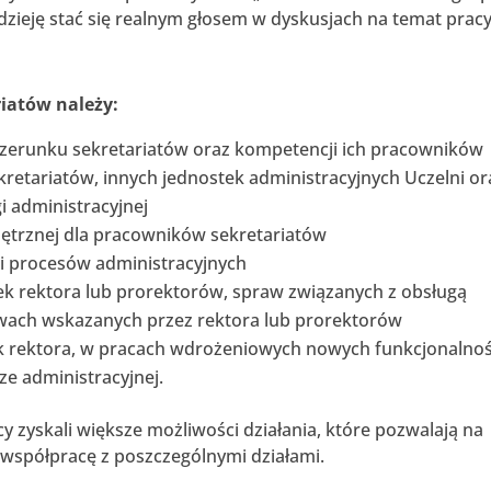
dzieję stać się realnym głosem w dyskusjach na temat prac
iatów należy:
wizerunku sekretariatów oraz kompetencji ich pracowników
retariatów, innych jednostek administracyjnych Uczelni or
 administracyjnej
ętrznej dla pracowników sekretariatów
ji procesów administracyjnych
ek rektora lub prorektorów, spraw związanych z obsługą
awach wskazanych przez rektora lub prorektorów
sek rektora, w pracach wdrożeniowych nowych funkcjonalnośc
e administracyjnej.
 zyskali większe możliwości działania, które pozwalają na
 współpracę z poszczególnymi działami.