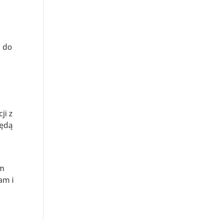
a do
o
ji z
będą
om
am i