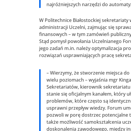
najróżniejszych narzędzi do automaty
W Politechnice Białostockiej sekretariat
administracji Uczelni, zajmując się spra
finansowych – w tym zamówień publicznyc
Stąd pomysł powołania Uczelnianego For
jego zadań m.in. należy optymalizacja p
rozwiązań usprawniających pracę sekret
– Wierzymy, że stworzenie miejsca do 
wielu poziomach – wyjaśnia mgr King
Sekretariatów, kierownik sekretariatu
stanie się oficjalnym kanałem, który 
problemów, które często są identyczne
usprawni przepływ wiedzy. Forum umoż
pozwoli w porę dostrzec potencjalne 
także możliwość samokształcenia ucz
doskonalenia zawodowego, między in