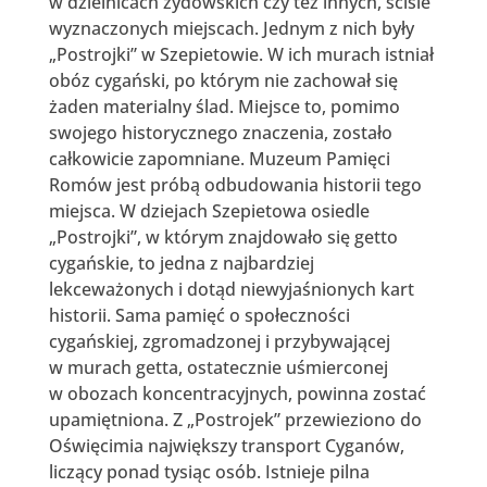
w dzielnicach żydowskich czy też innych, ściśle
wyznaczonych miejscach. Jednym z nich były
„Postrojki” w Szepietowie. W ich murach istniał
obóz cygański, po którym nie zachował się
żaden materialny ślad. Miejsce to, pomimo
swojego historycznego znaczenia, zostało
całkowicie zapomniane. Muzeum Pamięci
Romów jest próbą odbudowania historii tego
miejsca. W dziejach Szepietowa osiedle
„Postrojki”, w którym znajdowało się getto
cygańskie, to jedna z najbardziej
lekceważonych i dotąd niewyjaśnionych kart
historii. Sama pamięć o społeczności
cygańskiej, zgromadzonej i przybywającej
w murach getta, ostatecznie uśmierconej
w obozach koncentracyjnych, powinna zostać
upamiętniona. Z „Postrojek” przewieziono do
Oświęcimia największy transport Cyganów,
liczący ponad tysiąc osób. Istnieje pilna