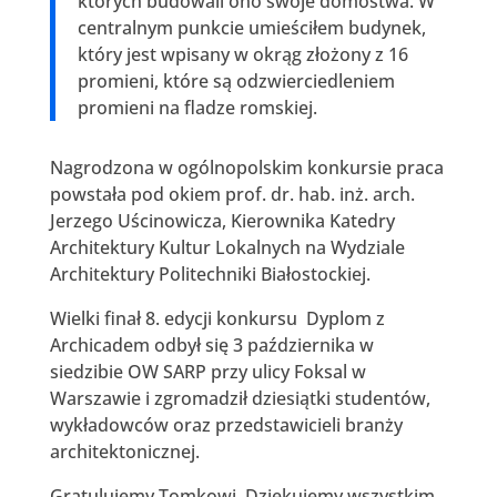
których budowali ono swoje domostwa. W
centralnym punkcie umieściłem budynek,
który jest wpisany w okrąg złożony z 16
promieni, które są odzwierciedleniem
promieni na fladze romskiej.
Nagrodzona w ogólnopolskim konkursie praca
powstała pod okiem prof. dr. hab. inż. arch.
Jerzego Uścinowicza, Kierownika Katedry
Architektury Kultur Lokalnych na Wydziale
Architektury Politechniki Białostockiej.
Wielki finał 8. edycji konkursu Dyplom z
Archicadem odbył się 3 października w
siedzibie OW SARP przy ulicy Foksal w
Warszawie i zgromadził dziesiątki studentów,
wykładowców oraz przedstawicieli branży
architektonicznej.
Gratulujemy Tomkowi. Dziękujemy wszystkim,