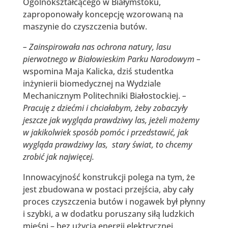
Ogólnokształcącego w Białymstoku,
zaproponowały koncepcję wzorowaną na
maszynie do czyszczenia butów.
– Zainspirowała nas ochrona natury, lasu
pierwotnego w Białowieskim Parku Narodowym –
wspomina Maja Kalicka, dziś studentka
inżynierii biomedycznej na Wydziale
Mechanicznym Politechniki Białostockiej.
–
Pracuję z dziećmi i chciałabym, żeby zobaczyły
jeszcze jak wygląda prawdziwy las, jeżeli możemy
w jakikolwiek sposób pomóc i przedstawić, jak
wygląda prawdziwy las, stary świat, to chcemy
zrobić jak najwięcej.
Innowacyjność konstrukcji polega na tym, że
jest zbudowana w postaci przejścia, aby cały
proces czyszczenia butów i nogawek był płynny
i szybki, a w dodatku poruszany siłą ludzkich
mięśni – bez użycia energii elektrycznej.