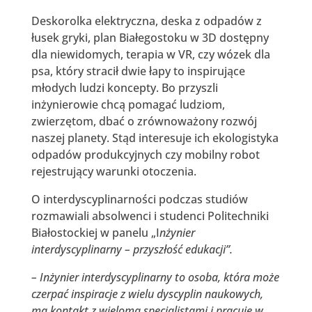
Deskorolka elektryczna, deska z odpadów z
łusek gryki, plan Białegostoku w 3D dostępny
dla niewidomych, terapia w VR, czy wózek dla
psa, który stracił dwie łapy to inspirujące
młodych ludzi koncepty. Bo przyszli
inżynierowie chcą pomagać ludziom,
zwierzętom, dbać o zrównoważony rozwój
naszej planety. Stąd interesuje ich ekologistyka
odpadów produkcyjnych czy mobilny robot
rejestrujący warunki otoczenia.
O interdyscyplinarności podczas studiów
rozmawiali absolwenci i studenci Politechniki
Białostockiej w panelu „I
nżynier
interdyscyplinarny – przyszłość edukacji”.
– Inżynier interdyscyplinarny to osoba, która może
czerpać inspiracje z wielu dyscyplin naukowych,
ma kontakt z wieloma specjalistami i pracuje w