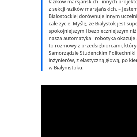
łazików marsjańskich i innych proje
z sekcji łazików marsjańskich. – Jestem
Białostockiej dorównuje innym uczelni
całe życie. Myślę, że Białystok jest 
spokojniejszym i bezpieczniejszym ni
nasza automatyka i robotyka okazuje 
to rozmowy z przedsiębiorcami, któr
Samorządzie Studenckim Politechniki 
inżynierów, z elastyczną głową, po ki
w Białymstoku.