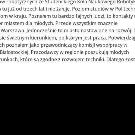
któw robotycznych ze Studenckiego Koła Naukowego Robot
 tu już od trzech lat i nie żałuję. Poziom studiów w Politech
om w kraju. Poznałem tu bardzo fajnych ludzi, to kontakty
super miastem dla młodych. Przede wszystkim znacznie
ż Warszawa. Jednocześnie to miasto nastawione na rozwój. I
się świetnym kierunkiem, po którym jest praca. Potwierdza
ych poznałem jako przewodniczący komisji współpracy w
Białostockiej. Pracodawcy w regionie poszukują młodych
erunkach, które są zgodne z rozwojem techniki. Dlatego zost