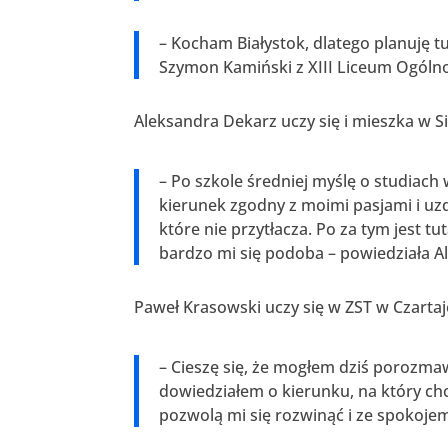
– Kocham Białystok, dlatego planuję t
Szymon Kamiński z XIII Liceum Ogóln
Aleksandra Dekarz uczy się i mieszka w S
– Po szkole średniej myślę o studiach w
kierunek zgodny z moimi pasjami i uz
które nie przytłacza. Po za tym jest 
bardzo mi się podoba – powiedziała A
Paweł Krasowski uczy się w ZST w Czartaj
– Cieszę się, że mogłem dziś porozma
dowiedziałem o kierunku, na który chc
pozwolą mi się rozwinąć i ze spokojem