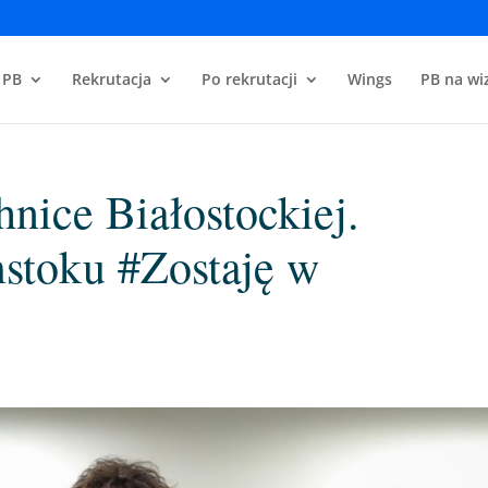
 PB
Rekrutacja
Po rekrutacji
Wings
PB na wiz
hnice Białostockiej.
stoku #Zostaję w