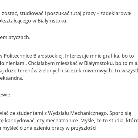
u zostać, studiować i poszukać tutaj pracy – zadeklarował
okształcącego w Białymstoku.
iemiatyczach.
 Politechnice Białostockiej. Interesuje mnie grafika, bo to
dolnieniami. Chciałabym mieszkać w Białymstoku, bo to mia
tutaj dużo terenów zielonych i ścieżek rowerowych. To wszys
leksandra.
ewie.
wiać ze studentami z Wydziału Mechanicznego. Sporo się
ę kandydować, czy mechatronice. Myślę, że to studia, któr
 myśleć o znalezieniu pracy w przyszłości.