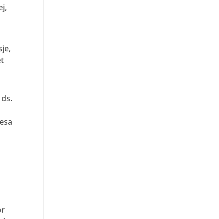
j,
je,
et
 ds.
nesa
or