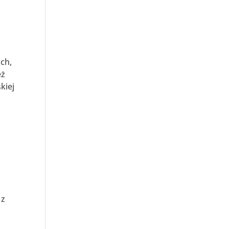
ach,
eż
kiej
 z