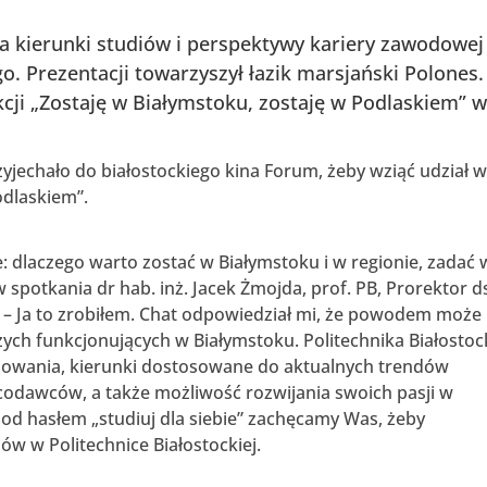
ła kierunki studiów i perspektywy kariery zawodowej
o. Prezentacji towarzyszył łazik marsjański Polones.
cji „Zostaję w Białymstoku, zostaję w Podlaskiem” 
yjechało do białostockiego kina Forum, żeby wziąć udział 
odlaskiem”.
nie: dlaczego warto zostać w Białymstoku i w regionie, zadać 
 spotkania dr hab. inż. Jacek Żmojda, prof. PB, Prorektor d
j. – Ja to zrobiłem. Chat odpowiedział mi, że powodem może
zych funkcjonujących w Białymstoku. Politechnika Białostoc
diowania, kierunki dostosowane do aktualnych trendów
codawców, a także możliwość rozwijania swoich pasji w
d hasłem „studiuj dla siebie” zachęcamy Was, żeby
ów w Politechnice Białostockiej.