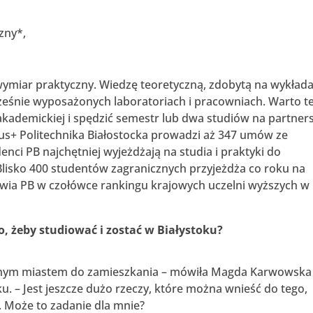
zny*,
 wymiar praktyczny. Wiedzę teoretyczną, zdobytą na wykład
śnie wyposażonych laboratoriach i pracowniach. Warto t
ademickiej i spędzić semestr lub dwa studiów na partners
us+ Politechnika Białostocka prowadzi aż 347 umów ze
nci PB najchętniej wyjeżdżają na studia i praktyki do
ii. Blisko 400 studentów zagranicznych przyjeżdża co roku na
stawia PB w czołówce rankingu krajowych uczelni wyższych w
o, żeby studiować i zostać w Białystoku?
dealnym miastem do zamieszkania – mówiła Magda Karwowska
u. – Jest jeszcze dużo rzeczy, które można wnieść do tego,
. Może to zadanie dla mnie?