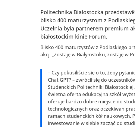
Politechnika Białostocka przedstawi
blisko 400 maturzystom z Podlaskieg
Uczelnia była partnerem premium ak
białostockim kinie Forum.
Blisko 400 maturzystów z Podlaskiego prz
akcji „Zostaję w Białymstoku, zostaję w P
– Czy pokusiliście się o to, żeby pyta
Chat GPT? – zwrócił się do uczestników
Studenckich Politechniki Białostockie
świetna oferta edukacyjna szkół wyżs
oferuje bardzo dobre miejsce do stu
technologicznych oraz oczekiwań pra
ramach studenckich kół naukowych. Po
inwestowanie w siebie zacząć od studi