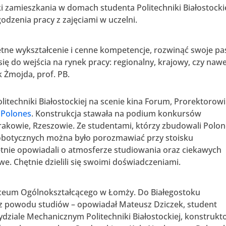
i zamieszkania w domach studenta Politechniki Białostockie
dzenia pracy z zajęciami w uczelni.
tne wykształcenie i cenne kompetencje, rozwinąć swoje pas
ię do wejścia na rynek pracy: regionalny, krajowy, czy naw
k Żmojda, prof. PB.
litechniki Białostockiej na scenie kina Forum, Prorektorowi
i Polones
. Konstrukcja stawała na podium konkursów
Krakowie, Rzeszowie. Ze studentami, którzy zbudowali Polo
robotycznych można było porozmawiać przy stoisku
hętnie opowiadali o atmosferze studiowania oraz ciekawych
e. Chętnie dzielili się swoimi doświadczeniami.
iceum Ogólnokształcącego w Łomży. Do Białegostoku
 z powodu studiów – opowiadał Mateusz Dziczek, student
dziale Mechanicznym Politechniki Białostockiej, konstrukt