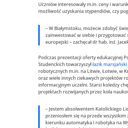
Uczniów interesowały m.in. ceny i warunk
możliwość uzyskania stypendiów, czy pogo
– W Białymstoku, możecie zdobyć świe
zainwestować w siebie i przygotować s
europejski – zachęcał dr hab. inż. Jace
Podczas prezentacji oferty edukacyjnej Po
Studenckich towarzyszył
łazik marsjańsk
robotycznych m.in. na Litwie, Łotwie, w 
oraz wiele innych ciekawych projektów 
informacyjnym uczelni. Starsi koledzy c
projektach rozwijanych przez koła naukow
– Jestem absolwentem Katolickiego L
przeniosłem się na przede wszystkim
kierunku automatyka i robotyka na Wy