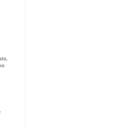
sto,
tko
e