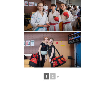
1
2
►