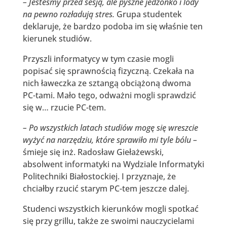
– Jesteśmy przed sesją, ale pyszne jedzonko i lody
na pewno rozładują stres.
Grupa studentek
deklaruje, że bardzo podoba im się właśnie ten
kierunek studiów.
Przyszli informatycy w tym czasie mogli
popisać się sprawnością fizyczną. Czekała na
nich ławeczka ze sztangą obciążoną dwoma
PC-tami. Mało tego, odważni mogli sprawdzić
się w… rzucie PC-tem.
– Po wszystkich latach studiów mogę się wreszcie
wyżyć na narzędziu, które sprawiło mi tyle bólu –
śmieje się inż. Radosław Giełażewski,
absolwent informatyki na Wydziale Informatyki
Politechniki Białostockiej. I przyznaje, że
chciałby rzucić starym PC-tem jeszcze dalej.
Studenci wszystkich kierunków mogli spotkać
się przy grillu, także ze swoimi nauczycielami