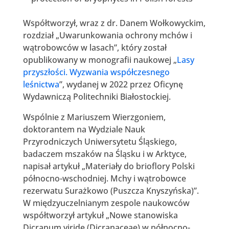
Współtworzył, wraz z dr. Danem Wołkowyckim,
rozdział „Uwarunkowania ochrony mchów i
wątrobowców w lasach”, który został
opublikowany w monografii naukowej „
Lasy
przyszłości. Wyzwania współczesnego
leśnictwa
”, wydanej w 2022 przez Oficynę
Wydawniczą Politechniki Białostockiej.
Wspólnie z Mariuszem Wierzgoniem,
doktorantem na Wydziale Nauk
Przyrodniczych Uniwersytetu Śląskiego,
badaczem mszaków na Śląsku i w Arktyce,
napisał artykuł „Materiały do brioflory Polski
północno-wschodniej. Mchy i wątrobowce
rezerwatu Surażkowo (Puszcza Knyszyńska)”.
W międzyuczelnianym zespole naukowców
współtworzył artykuł „Nowe stanowiska
Dicranum viride (Dicranaceae) w północno-