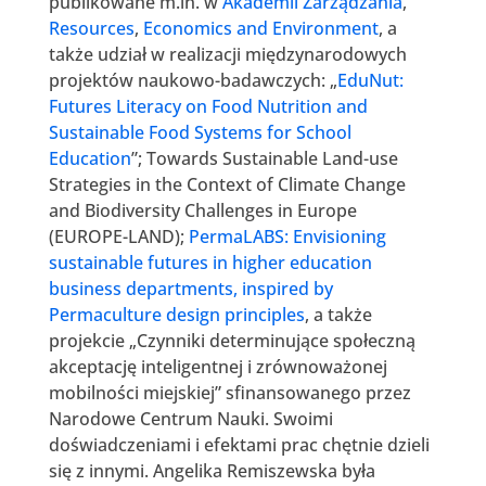
publikowane m.in. w
Akademii Zarządzania
,
Resources
,
Economics and Environment
, a
także udział w realizacji międzynarodowych
projektów naukowo-badawczych: „
EduNut:
Futures Literacy on Food Nutrition and
Sustainable Food Systems for School
Education
”; Towards Sustainable Land-use
Strategies in the Context of Climate Change
and Biodiversity Challenges in Europe
(EUROPE-LAND);
PermaLABS: Envisioning
sustainable futures in higher education
business departments, inspired by
Permaculture design principles
, a także
projekcie „Czynniki determinujące społeczną
akceptację inteligentnej i zrównoważonej
mobilności miejskiej” sfinansowanego przez
Narodowe Centrum Nauki. Swoimi
doświadczeniami i efektami prac chętnie dzieli
się z innymi. Angelika Remiszewska była