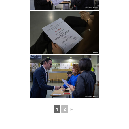
1
2
►