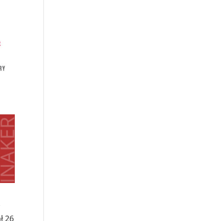
y
ł 26