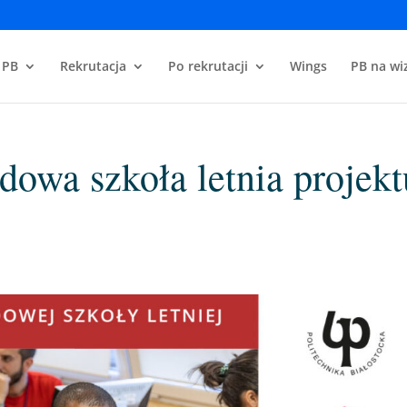
 PB
Rekrutacja
Po rekrutacji
Wings
PB na wiz
owa szkoła letnia projekt