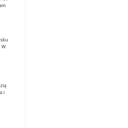
ram
isku
. W
zią
a i