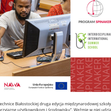
technice Białostockiej druga edycja międzynarodowej szkoł
rzyjazne użytkownikom i środowisku”. Weźmie w niej udzia