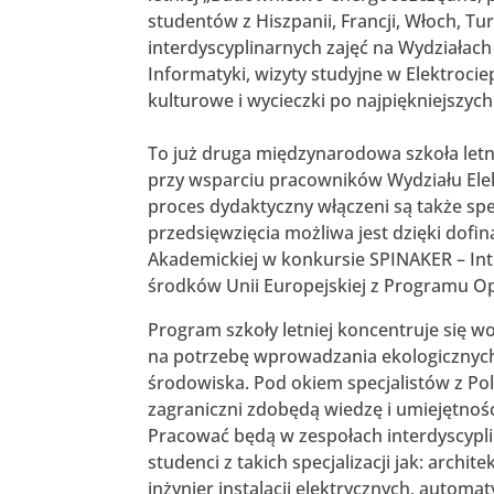
studentów z Hiszpanii, Francji, Włoch, T
interdyscyplinarnych zajęć na Wydziałac
Informatyki, wizyty studyjne w Elektrocie
kulturowe i wycieczki po najpiękniejszych
To już druga międzynarodowa szkoła letn
przy wsparciu pracowników Wydziału Elekt
proces dydaktyczny włączeni są także spec
przedsięwzięcia możliwa jest dzięki do
Akademickiej w konkursie SPINAKER – I
środków Unii Europejskiej z Programu O
Program szkoły letniej koncentruje się 
na potrzebę wprowadzania ekologicznych i
środowiska. Pod okiem specjalistów z Poli
zagraniczni zdobędą wiedzę i umiejętno
Pracować będą w zespołach interdyscyplin
studenci z takich specjalizacji jak: archite
inżynier instalacji elektrycznych, automat