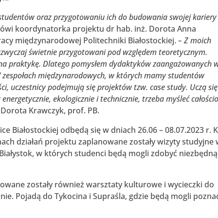
 studentów oraz przygotowaniu ich do budowania swojej kariery
ówi koordynatorka projektu dr hab. inż. Dorota Anna
racy międzynarodowej Politechniki Białostockiej.
– Z moich
zazwyczaj świetnie przygotowani pod względem teoretycznym.
zę na praktykę. Dlatego pomysłem dydaktyków zaangażowanych 
ę. W zespołach międzynarodowych, w których mamy studentów
ści, uczestnicy podejmują się projektów tzw. case study. Uczą się
energetycznie, ekologicznie i technicznie, trzeba myśleć całośc
. Dorota Krawczyk, prof. PB.
ice Białostockiej odbędą się w dniach 26.06 – 08.07.2023 r. 
mach działań projektu zaplanowane zostały wizyty studyjne
 Białystok, w których studenci będą mogli zdobyć niezbędną
owane zostały również warsztaty kulturowe i wycieczki do
ie. Pojadą do Tykocina i Supraśla, gdzie będą mogli pozna