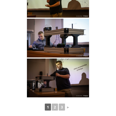
1
2
3
►