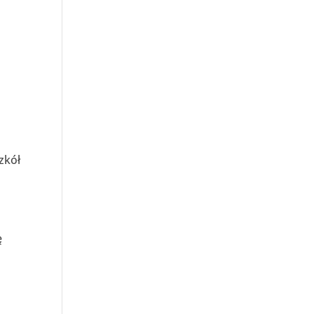
zkół
ę