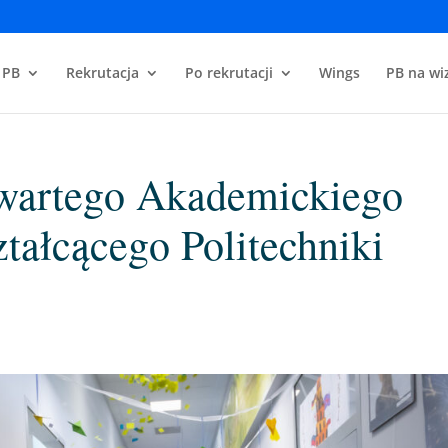
 PB
Rekrutacja
Po rekrutacji
Wings
PB na wiz
twartego Akademickiego
ałcącego Politechniki