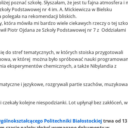
iżej poznać szkołę. Słyszałam, że jest tu fajna atmosfera i m
Szkoły Podstawowej nr 4 im. A. Mickiewicza w Bielsku
a polegała na rekomendacji bliskich.
 która mówiła mi bardzo wiele ciekawych rzeczy o tej szko
ił Piotr Ojdana ze Szkoły Podstawowej nr 7 z Oddziałami
się do stref tematycznych, w których stoiska przygotowali
zemowa, w której można było spróbować nauki programowani
nia eksperymentów chemicznych, a także Nibylandia z
matyczne i językowe, rozgrywali partie szachów, muzykowali
i czekały kolejne niespodzianki. Lot upłynął bez zakłóceń, w
ólnokształcącego Politechniki Białostockiej
trwa od 13
 tym czasie należy złożyć wymagane dokumenty w