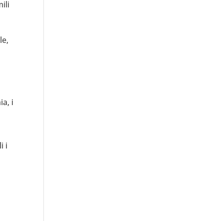
ili
le,
a, i
 i