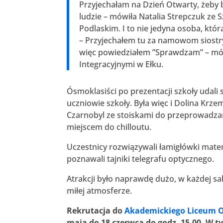
Przyjechałam na Dzień Otwarty, żeby bl
ludzie – mówiła Natalia Strepczuk ze 
Podlaskim. I to nie jedyna osoba, któr
– Przyjechałem tu za namowom siostry,
więc powiedziałem ”Sprawdzam” – mów
Integracyjnymi w Ełku.
Ósmoklasiści po prezentacji szkoły udali 
uczniowie szkoły. Była więc i Dolina Kr
Czarnobyl ze stoiskami do przeprowadza
miejscem do chilloutu.
Uczestnicy rozwiązywali łamigłówki mate
poznawali tajniki telegrafu optycznego.
Atrakcji było naprawdę dużo, w każdej sal
miłej atmosferze.
Rekrutacja do
Akademickiego Liceum Og
maja do 18 czerwca do godz. 15.00. W