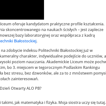
j liceum oferuje kandydatom praktyczne profile kształcenia.
ia skoncentrowanego na naukach ścisłych – jest zaplecze
jnowszej bazy laboratoryjnej oraz współpraca z kadrą
techniki Białostockiej
.
a zdobycie indeksu Politechniki Białostockiej już w
kameralny charakter, indywidualne podejście do uczniów, a
 wysoki poziom nauczania. Akademickie Liceum może pochw
kim, bo 3. miejscem w tegorocznym Podlaskim Rankingu
oła bez stresu, bez dzwonków, ale za to z mnóstwem pomy
 kołach zainteresowań.
a Dzień Otwarty ALO PB?
takimi, jak matematyka i fizyka. Moja siostra uczy się tutaj.