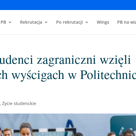
 PB
Rekrutacja
Po rekrutacji
Wings
PB na wiz
udenci zagraniczni wzięli
h wyścigach w Politechni
,
Życie studenckie