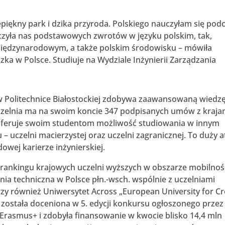
epiękny park i dzika przyroda. Polskiego nauczyłam się pod
zyła nas podstawowych zwrotów w języku polskim, tak,
iędzynarodowym, a także polskim środowisku – mówiła
szka w Polsce. Studiuje na Wydziale Inżynierii Zarządzania
Politechnice Białostockiej zdobywa zaawansowaną wiedz
Uczelnia ma na swoim koncie 347 podpisanych umów z kraja
. Oferuje swoim studentom możliwość studiowania w innym
 uczelni macierzystej oraz uczelni zagranicznej. To duży a
wej karierze inżynierskiej.
e rankingu krajowych uczelni wyższych w obszarze mobilnoś
lnia techniczna w Polsce płn.-wsch. wspólnie z uczelniami
zy również Uniwersytet Across „European University for Cr
 została doceniona w 5. edycji konkursu ogłoszonego przez
rasmus+ i zdobyła finansowanie w kwocie blisko 14,4 mln