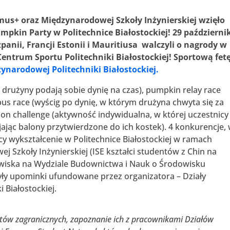
mus+ oraz
Międzynarodowej Szkoły Inżynierskiej
wzięło
umpkin Party w Politechnice Białostockiej! 29 październi
zpanii, Francji
Estonii i Mauritiusa walczyli o nagrody w
entrum Sportu Politechniki Białostockiej!
Sportową fet
ynarodowej Politechniki Białostockiej.
drużyny podają sobie dynię na czas), pumpkin relay race
us race (wyścig po dynię, w którym drużyna chwyta się za
on challenge (aktywność indywidualna, w której uczestnicy
jając balony przytwierdzone do ich kostek). 4 konkurencje,
ący wykształcenie w Politechnice Białostockiej w ramach
Szkoły Inżynierskiej (ISE kształci studentów z Chin na
owiska na Wydziale Budownictwa i Nauk o Środowisku
 były upominki ufundowane przez organizatora – Działy
 Białostockiej.
ntów zagranicznych, zapoznanie ich z pracownikami Działów