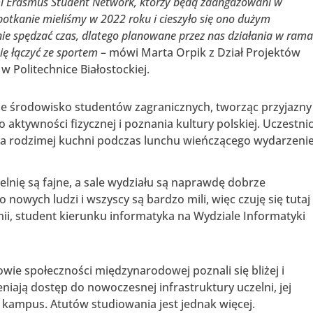
i Erasmus Student Network, którzy będą zaangażowani w
potkanie mieliśmy w 2022 roku i cieszyło się ono dużym
ie spędzać czas, dlatego planowane przez nas działania w ram
ę łączyć ze sportem
– mówi Marta Orpik z Dział Projektów
Politechnice Białostockiej.
je środowisko studentów zagranicznych, tworząc przyjazny
o aktywności fizycznej i poznania kultury polskiej. Uczestni
a rodzimej kuchni podczas lunchu wieńczącego wydarzeni
lnię są fajne, a sale wydziału są naprawdę dobrze
wych ludzi i wszyscy są bardzo mili, więc czuję się tutaj
nii, student kierunku informatyka na Wydziale Informatyki
wie społeczności międzynarodowej poznali się bliżej i
iają dostęp do nowoczesnej infrastruktury uczelni, jej
 kampus. Atutów studiowania jest jednak więcej.