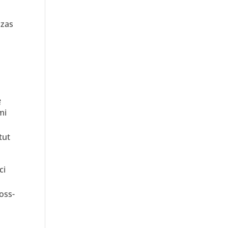
czas
ę
mi
tut
ci
oss-