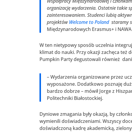
Współpracy Międzynarodowej i członkam
organizację wydarzenia. Ostatnie takie s
zainteresowaniem. Studenci lubią aktywn
projektów
Welcome to Poland
staramy si
Międzynarodowych Erasmus+ i NAWA w 
W ten nietypowy sposób uczelnia integru
klimat do nauki. Przy okazji zachęca też d
Pumpkin Party degustowali również dani
– Wydarzenia organizowane przez ucze
wyposażone. Dodatkowo poznaję dużo no
bardzo dobrze – mówił Jorge z Hiszpa
Politechniki Białostockiej.
Dyniowe zmagania były okazją, by członko
wymienili doświadczeniami. Wszyscy docen
doświadczoną kadrę akademicką, zielony