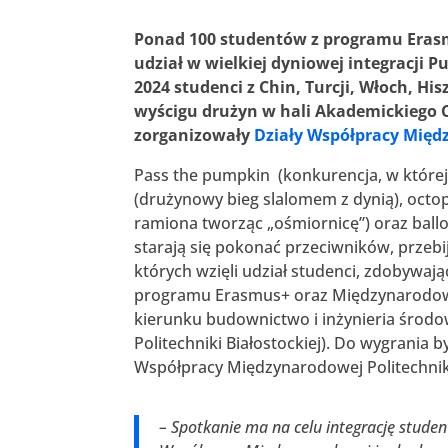
Ponad 100 studentów z programu Eras
udział w wielkiej dyniowej integracji P
2024 studenci z Chin, Turcji, Włoch, His
wyścigu drużyn w hali Akademickiego C
zorganizowały
Działy Współpracy Międz
Pass the pumpkin (konkurencja, w której 
(drużynowy bieg slalomem z dynią), octop
ramiona tworząc „ośmiornicę”) oraz ballo
starają się pokonać przeciwników, przebi
których wzięli udział studenci, zdobywaj
programu Erasmus+ oraz Międzynarodowej 
kierunku budownictwo i inżynieria środ
Politechniki Białostockiej). Do wygrania
Współpracy Międzynarodowej Politechniki
– Spotkanie ma na celu integrację stude