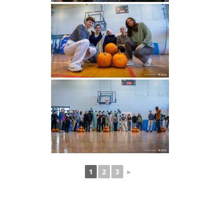
1
2
3
►