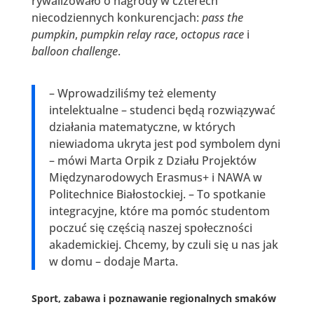
rywalizowało o nagrody w czterech
niecodziennych konkurencjach:
pass the
pumpkin
,
pumpkin relay race
,
octopus race
i
balloon challenge
.
– Wprowadziliśmy też elementy
intelektualne – studenci będą rozwiązywać
działania matematyczne, w których
niewiadoma ukryta jest pod symbolem dyni
– mówi Marta Orpik z Działu Projektów
Międzynarodowych Erasmus+ i NAWA w
Politechnice Białostockiej. – To spotkanie
integracyjne, które ma pomóc studentom
poczuć się częścią naszej społeczności
akademickiej. Chcemy, by czuli się u nas jak
w domu – dodaje Marta.
Sport, zabawa i poznawanie regionalnych smaków