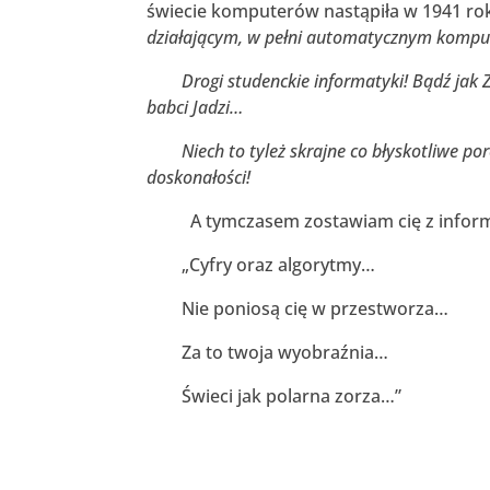
świecie komputerów nastąpiła w 1941 rok
działającym, w pełni automatycznym komp
Drogi studenckie informatyki! Bądź jak Z3! 
babci Jadzi…
Niech to tyleż skrajne co błyskotliwe poró
doskonałości!
A tymczasem zostawiam cię z infor
„Cyfry oraz algorytmy…
Nie poniosą cię w przestworza…
Za to twoja wyobraźnia…
Świeci jak polarna zorza…”