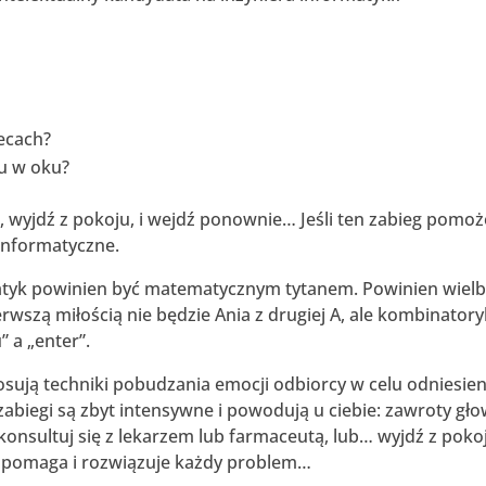
lecach?
ku w oku?
wyjdź z pokoju, i wejdź ponownie… Jeśli ten zabieg pomoż
informatyczne.
yk powinien być matematycznym tytanem. Powinien wielb
ierwszą miłością nie będzie Ania z drugiej A, ale kombinator
” a „enter”.
ją techniki pobudzania emocji odbiorcy w celu odniesien
zabiegi są zbyt intensywne i powodują u ciebie: zawroty gło
skonsultuj się z lekarzem lub farmaceutą, lub… wyjdź z pokoj
 pomaga i rozwiązuje każdy problem…