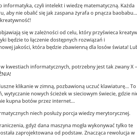
nformatyka, czyli intelekt i wiedzę matematyczną. Każda
ru, aby nie obalić się jak zaspana żyrafa o pnącza baobabu
 kreatywność!
awiają się w zależności od celu, który przyświeca kreaty
yki będzie to łączenie dostępnych rozwiązań i
owej jakości, która będzie zbawienną dla losów świata! Lu
w kwestiach informatycznych, potrzebny jest tak zwany X 
ŹNIA!
szne klikanie w zimną, pozbawioną uczuć klawiaturę… To
, wytyczanie nowych ścieżek w sieciowym świecie, gdzie ni
ianie kupna botów przez internet…
matycznych niech posłuży porcja wiedzy merytorycznej.
niczenia, gdyż dana maszyna mogła wykonywać tylko te
h została zaprojektowana od podstaw. Znacząca rewolucja w