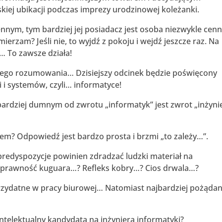
kiej ubikacji podczas imprezy urodzinowej koleżanki.
m, tym bardziej jej posiadacz jest osoba niezwykle cenn
ierzam? Jeśli nie, to wyjdź z pokoju i wejdź jeszcze raz. Na
… To zawsze działa!
o rozumowania… Dzisiejszy odcinek będzie poświęcony
i i systemów, czyli… informatyce!
dziej dumnym od zwrotu „informatyk” jest zwrot „inżyni
 Odpowiedź jest bardzo prosta i brzmi „to zależy…”.
edyspozycje powinien zdradzać ludzki materiał na
sprawność kuguara…? Refleks kobry…? Cios drwala…?
zydatne w pracy biurowej… Natomiast najbardziej pożąda
elektualny kandydata na inżyniera informatyki?