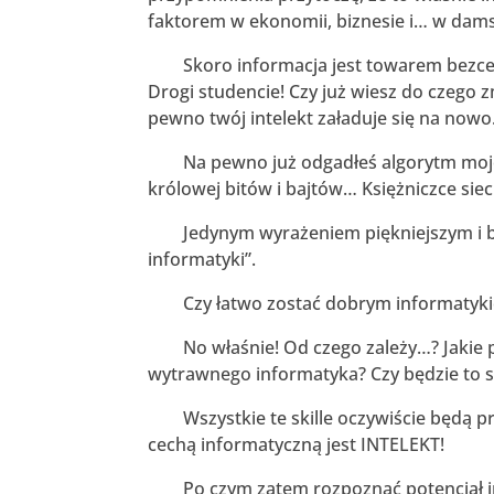
faktorem w ekonomii, biznesie i… w dams
Skoro informacja jest towarem bezcenny
Drogi studencie! Czy już wiesz do czego zm
pewno twój intelekt załaduje się na nowo
Na pewno już odgadłeś algorytm mojeg
królowej bitów i bajtów… Księżniczce siec
Jedynym wyrażeniem piękniejszym i bar
informatyki”.
Czy łatwo zostać dobrym informatykiem?
No właśnie! Od czego zależy…? Jakie pr
wytrawnego informatyka? Czy będzie to 
Wszystkie te skille oczywiście będą pr
cechą informatyczną jest INTELEKT!
Po czym zatem rozpoznać potencjał int