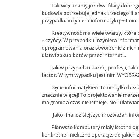
Tak więc mamy już dwa filary dobrego i
budowla potrzebuje jednak trzeciego fila
przypadku inżyniera informatyki jest nim
Kreatywność ma wiele twarzy, które obj
– czyńcy. W przypadku inżyniera informat
oprogramowania oraz stworzenie z nich n
ułatwi zakup botów przez internet…
Jak w przypadku każdej profesji, tak i 
factor. W tym wypadku jest nim WYOBRA
Bycie informatykiem to nie tylko bezdu
znacznie więcej! To projektowanie marzeń
ma granic a czas nie istnieje. No i ułatw
Jako finał dzisiejszych rozważań infor
Pierwsze komputery miały istotne ogra
konkretne i nieliczne operacje, do jakic