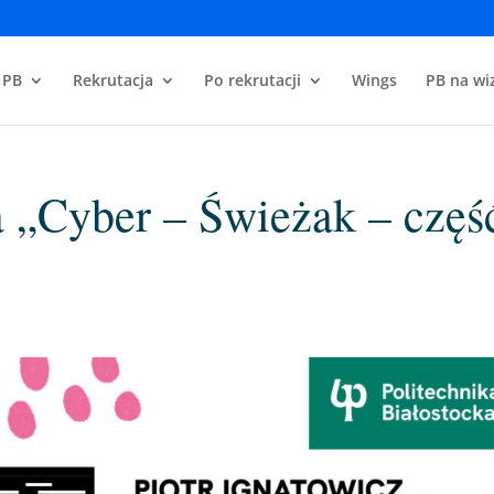
 PB
Rekrutacja
Po rekrutacji
Wings
PB na wiz
 „Cyber – Świeżak – częś