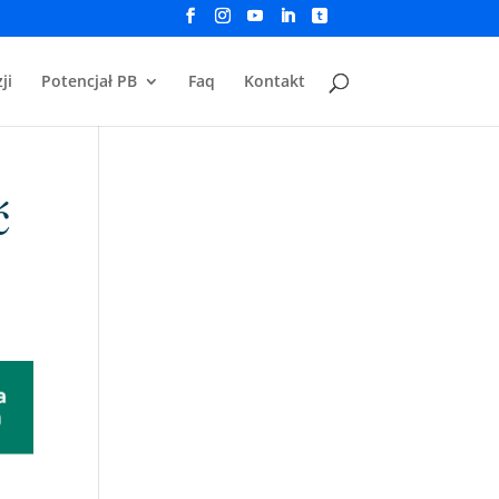
ji
Potencjał PB
Faq
Kontakt
ć