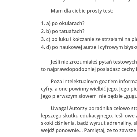
Mam dla ciebie prosty test:
a) po okularach?
b) po tatuażach?
c) po łuku i kołczanie ze strzałami na p
d) po naukowej aurze i cyfrowym błys
Jeśli nie zrozumiałeś pytań testowych, 
to najprawdopodobniej posiadasz cechy 
Poza intelektualnym goat’em informat
cyfry, a one powinny wielbić jego. Jego p
Jego pierwszym słowem nie będzie „gugu
Uwaga! Autorzy poradnika celowo stosu
lepszego skutku edukacyjnego. Jeśli owe 
skoki ciśnienia, bądź wyrzut adrenaliny, 
wejdź ponownie… Pamiętaj, że to zawsze