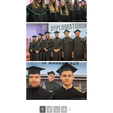
1
2
...
4
►