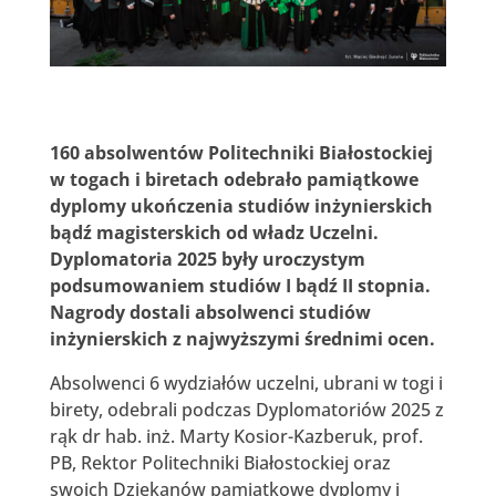
160 absolwentów Politechniki Białostockiej
w togach i biretach odebrało pamiątkowe
dyplomy ukończenia studiów inżynierskich
bądź magisterskich od władz Uczelni.
Dyplomatoria 2025 były uroczystym
podsumowaniem studiów I bądź II stopnia.
Nagrody dostali absolwenci studiów
inżynierskich z najwyższymi średnimi ocen.
Absolwenci 6 wydziałów uczelni, ubrani w togi i
birety, odebrali podczas Dyplomatoriów 2025 z
rąk dr hab. inż. Marty Kosior-Kazberuk, prof.
PB, Rektor Politechniki Białostockiej oraz
swoich Dziekanów pamiątkowe dyplomy i