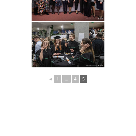
◄
1
...
4
5