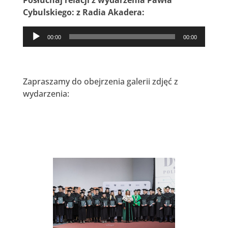
Posłuchaj relacji z wydarzenia
Pawła
Cybulskiego: z Radia Akadera:
Odtwarzacz
00:00
00:00
plików
dźwiękowych
Zapraszamy do obejrzenia galerii zdjęć z
wydarzenia: