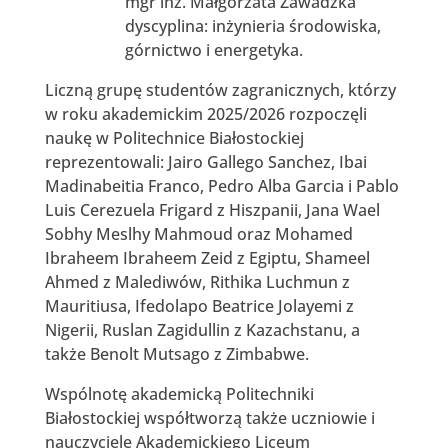
mgr inż. Małgorzata Zawadzka
dyscyplina: inżynieria środowiska,
górnictwo i energetyka.
Liczną grupę studentów zagranicznych, którzy
w roku akademickim 2025/2026 rozpoczęli
naukę w Politechnice Białostockiej
reprezentowali: Jairo Gallego Sanchez, Ibai
Madinabeitia Franco, Pedro Alba Garcia i Pablo
Luis Cerezuela Frigard z Hiszpanii, Jana Wael
Sobhy Meslhy Mahmoud oraz Mohamed
Ibraheem Ibraheem Zeid z Egiptu, Shameel
Ahmed z Malediwów, Rithika Luchmun z
Mauritiusa, Ifedolapo Beatrice Jolayemi z
Nigerii, Ruslan Zagidullin z Kazachstanu, a
także Benolt Mutsago z Zimbabwe.
Wspólnotę akademicką Politechniki
Białostockiej współtworzą także uczniowie i
nauczyciele Akademickiego Liceum