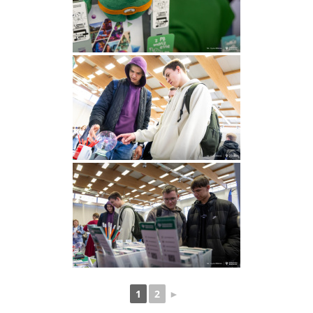
1
2
►