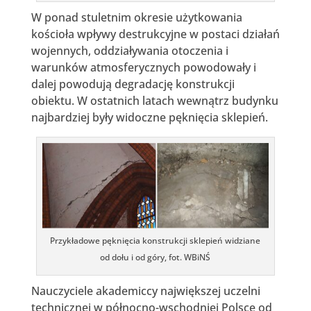
W ponad stuletnim okresie użytkowania
kościoła wpływy destrukcyjne w postaci działań
wojennych, oddziaływania otoczenia i
warunków atmosferycznych powodowały i
dalej powodują degradację konstrukcji
obiektu. W ostatnich latach wewnątrz budynku
najbardziej były widoczne pęknięcia sklepień.
Przykładowe pęknięcia konstrukcji sklepień widziane
od dołu i od góry, fot. WBiNŚ
Nauczyciele akademiccy największej uczelni
technicznej w północno-wschodniej Polsce od