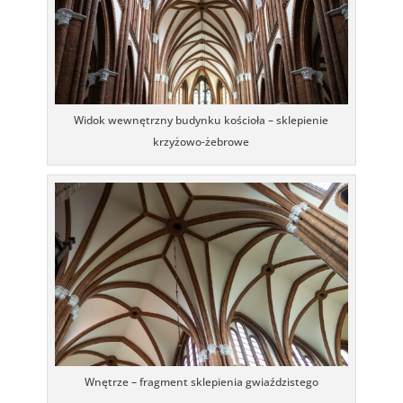
Widok wewnętrzny budynku kościoła – sklepienie
krzyżowo-żebrowe
Wnętrze – fragment sklepienia gwiaździstego