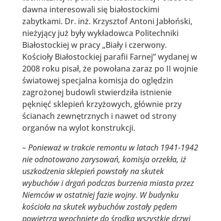
dawna interesowali się białostockimi
zabytkami. Dr. inż. Krzysztof Antoni Jabłoński,
nieżyjący już były wykładowca Politechniki
Białostockiej w pracy „Biały i czerwony.
Kościoły Białostockiej parafii Farnej” wydanej w
2008 roku pisał, że powołana zaraz po II wojnie
światowej specjalna komisja do oględzin
zagrożonej budowli stwierdziła istnienie
pęknięć sklepień krzyżowych, głównie przy
ścianach zewnętrznych i nawet od strony
organów na wylot konstrukcji.
– Ponieważ w trakcie remontu w latach 1941-1942
nie odnotowano zarysowań, komisja orzekła, iż
uszkodzenia sklepień powstały na skutek
wybuchów i drgań podczas burzenia miasta przez
Niemców w ostatniej fazie wojny. W budynku
kościoła na skutek wybuchów zostały pędem
powietrza wepchnięte do środka wszystkie drzwi