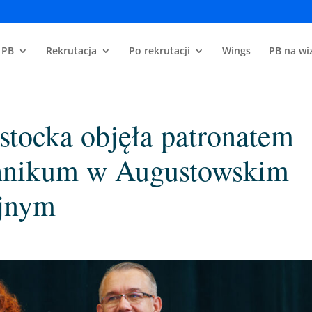
 PB
Rekrutacja
Po rekrutacji
Wings
PB na wiz
ostocka objęła patronatem
hnikum w Augustowskim
jnym