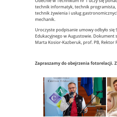
Obecnie w Technikum nr 1 uczy się ponad
technik informatyk, technik programista, 
technik żywienia i usług gastronomiczny
mechanik.
Uroczyste podpisanie umowy odbyło się 9
Edukacyjnego w Augustowie. Dokument syg
Marta Kosior-Kazberuk, prof. PB, Rektor Po
Zapraszamy do obejrzenia fotorelacji. Z