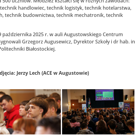
 500 uczniów. Młodzież kształci się w różnych zawodach:
technik handlowiec, technik logistyk, technik hotelarstwa,
ch, technik budownictwa, technik mechatronik, technik
 października 2025 r. w auli Augustowskiego Centrum
nowali Grzegorz Augusewicz, Dyrektor Szkoły i dr hab. in
litechniki Białostockiej.
djęcia: Jerzy Lech (ACE w Augustowie)