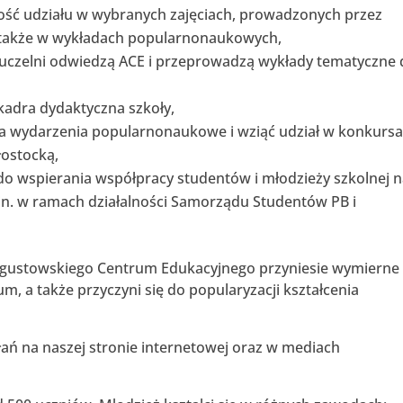
ość udziału w wybranych zajęciach, prowadzonych przez
 a także w wykładach popularnonaukowych,
uczelni odwiedzą ACE i przeprowadzą wykłady tematyczne 
kadra dydaktyczna szkoły,
na wydarzenia popularnonaukowe i wziąć udział w konkurs
łostocką,
e do wspierania współpracy studentów i młodzieży szkolnej 
.in. w ramach działalności Samorządu Studentów PB i
 Augustowskiego Centrum Edukacyjnego przyniesie wymierne
m, a także przyczyni się do popularyzacji kształcenia
ań na naszej stronie internetowej oraz w mediach