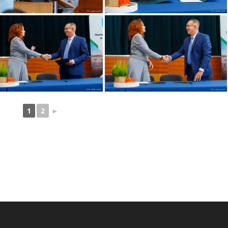
1
2
►