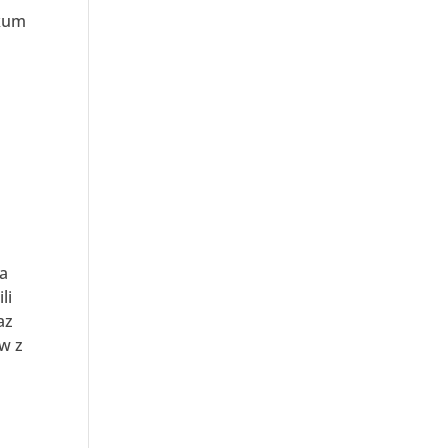
ikum
–
za
li
az
ów z