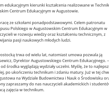
tem edukacyjnym kierunki kształcenia realizowane w Techn
owskim Centrum Edukacyjnym w Augustowie.
łpracę ze szkołami ponadpodstawowymi. Celem patronatu
orpusu Polskiego w Augustowskim Centrum Edukacyjnym w
czycieli w rozwoju wiedzy oraz kształceniu technicznym, z
zwijania pasji naukowych młodych ludzi.
ałostocką trwa od wielu lat, natomiast umowa pozwala ją
sewicz, Dyrektor Augustowskiego Centrum Edukacyjnego. 
d środka wyglądają wydziały uczelni. Myślę, że to najleps
dalej, po ukończeniu technikum i zdaniu matury. Już w tej chwi
ustowa na Wydziale Budownictwa i Nauk o Środowisku or
rony zapraszamy do nas nauczycieli akademickich i student
acą zajęcia w technikum.