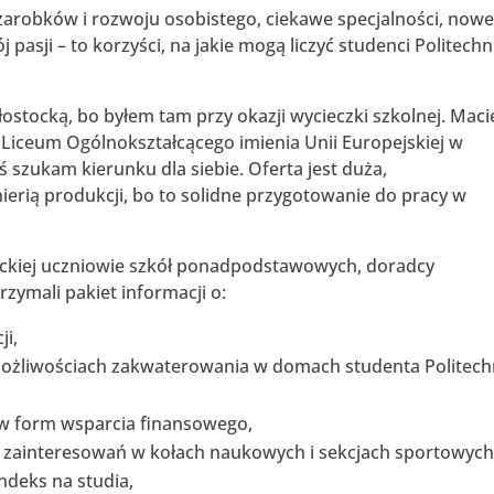
arobków i rozwoju osobistego, ciekawe specjalności, now
 pasji – to korzyści, na jakie mogą liczyć studenci Politechn
ałostocką, bo byłem tam przy okazji wycieczki szkolnej. Maci
I Liceum Ogólnokształcącego imienia Unii Europejskiej w
iś szukam kierunku dla siebie. Oferta jest duża,
ierią produkcji, bo to solidne przygotowanie do pracy w
tockiej uczniowie szkół ponadpodstawowych, doradcy
rzymali pakiet informacji o:
ji,
możliwościach zakwaterowania w domach studenta Politech
w form wsparcia finansowego,
 i zainteresowań w kołach naukowych i sekcjach sportowych
ndeks na studia,