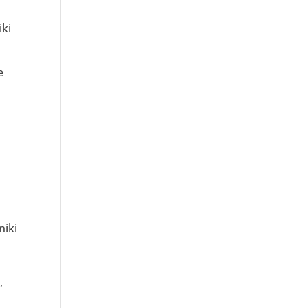
e
iki
e
niki
,