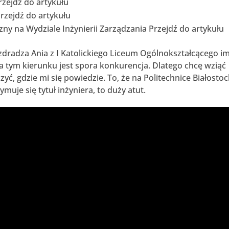
rzejdź do artykułu
rzejdź do artykułu
zny na Wydziale Inżynierii Zarządzania Przejdź do artykułu
zdradza Ania z I Katolickiego Liceum Ogólnokształcącego im
na tym kierunku jest spora konkurencja. Dlatego chcę wziąć
czyć, gdzie mi się powiedzie. To, że na Politechnice Białostoc
uje się tytuł inżyniera, to duży atut.