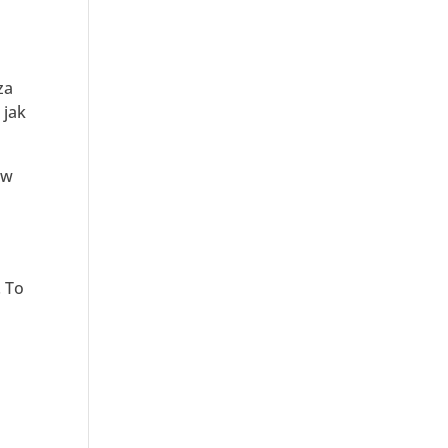
za
 jak
 w
 To