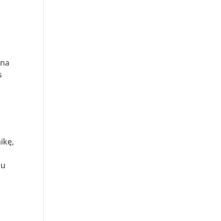
 na
s
ikę,
ku