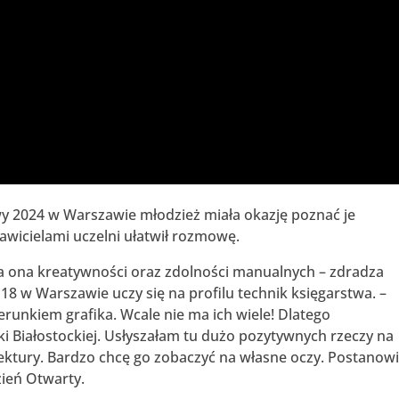
 2024 w Warszawie młodzież miała okazję poznać je
awicielami uczelni ułatwił rozmowę.
ga ona kreatywności oraz zdolności manualnych – zdradza
18 w Warszawie uczy się na profilu technik księgarstwa. –
erunkiem grafika. Wcale nie ma ich wiele! Dlatego
ki Białostockiej. Usłyszałam tu dużo pozytywnych rzeczy na
ektury. Bardzo chcę go zobaczyć na własne oczy. Postanow
zień Otwarty.