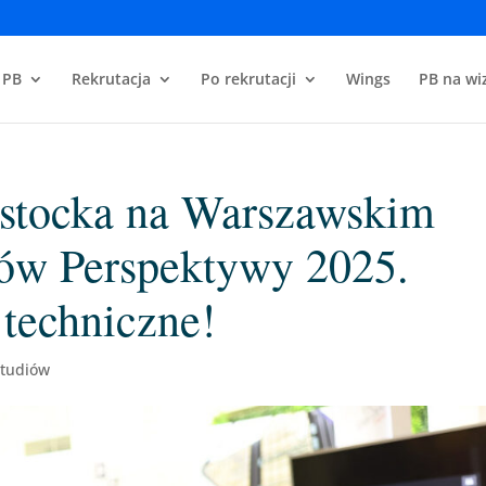
 PB
Rekrutacja
Po rekrutacji
Wings
PB na wiz
ostocka na Warszawskim
tów Perspektywy 2025.
techniczne!
studiów