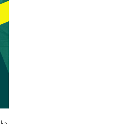
las
t