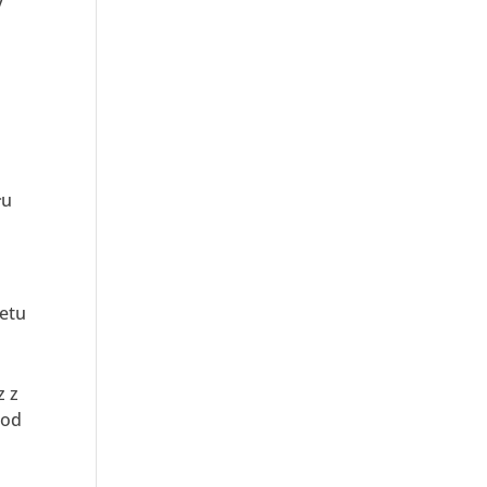
y
łu
etu
z z
pod