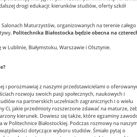
lszej drogi edukacji: kierunków studiów, oferty szkół
 Salonach Maturzystów, organizowanych na terenie całego
ktywy.
Politechnika Białostocka będzie obecna na czterec
 w Lublinie, Białymstoku, Warszawie i Olsztynie.
ie?
ckiej i porozmawiaj z naszymi przedstawicielami o oferowany
ościach rozwoju swoich pasji społecznych, naukowych i
udiów na partnerskich uczelniach zagranicznych i o wielu
my Ci, jakie przedmioty rozszerzone zdawać na maturze, że
marzony kierunek. Dowiesz się także, które egzaminy zawo
ia w Politechnice Białostockiej. Podczas rozmowy na naszy
 wątpliwości dotyczące wyboru studiów. Śmiało pytaj o