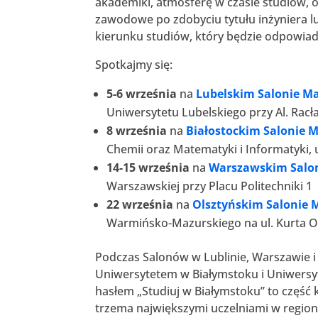
akademiki, atmosferę w czasie studiów, 
zawodowe po zdobyciu tytułu inżyniera l
kierunku studiów, który będzie odpowia
Spotkajmy się:
5-6 września
na
Lubelskim Salonie M
Uniwersytetu Lubelskiego przy Al. Racł
8 września
na
Białostockim Salonie 
Chemii oraz Matematyki i Informatyki, 
14-15 września
na
Warszawskim Salo
Warszawskiej przy Placu Politechniki 1
22 września
na
Olsztyńskim Salonie 
Warmińsko-Mazurskiego na ul. Kurta O
Podczas Salonów w Lublinie, Warszawie i
Uniwersytetem w Białymstoku i Uniwers
hasłem „Studiuj w Białymstoku” to część
trzema największymi uczelniami w region