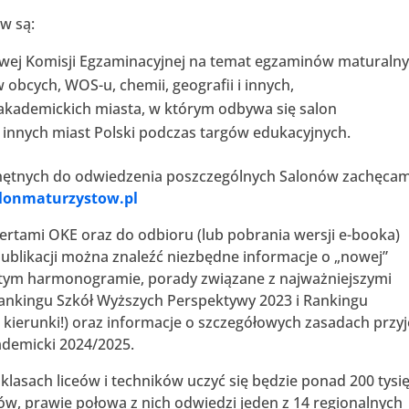
w są:
wej Komisji Egzaminacyjnej na temat egzaminów maturaln
 obcych, WOS-u, chemii, geografii i innych,
i akademickich miasta, w którym odbywa się salon
z innych miast Polski podczas targów edukacyjnych.
e chętnych do odwiedzenia poszczególnych Salonów zachęca
lonmaturzystow.pl
ertami OKE oraz do odbioru (lub pobrania wersji e-booka)
publikacji można znaleźć niezbędne informacje o „nowej”
 tym harmonogramie, porady związane z najważniejszymi
Rankingu Szkół Wyższych Perspektywy 2023 i Rankingu
 kierunki!) oraz informacje o szczegółowych zasadach przyj
ademicki 2024/2025.
lasach liceów i techników uczyć się będzie ponad 200 tysi
, prawie połowa z nich odwiedzi jeden z 14 regionalnych