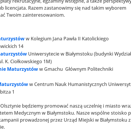
opłaty rekrutacyjne, egzaminy wstępne, a także perspektyw
ub licencjata. Razem zastanowimy się nad takim wyborem
dać Twoim zainteresowaniom.
aturzystów
w Kolegium Jana Pawła II Katolickiego
awickich 14
Maturzystów
Uniwersytecie w Białymstoku (budynki Wydzia
ul. K. Ciołkowskiego 1M)
nie Maturzystów
w Gmachu Głównym Politechniki
Maturzystów
w Centrum Nauk Humanistycznych Uniwersyt
bitza 1
 Olsztynie będziemy promować naszą uczelnię i miasto wra
ytetem Medycznym w Białymstoku. Nasze wspólne stoisko 
 kampanii prowadzonej przez Urząd Miejski w Białymstoku z
ie.