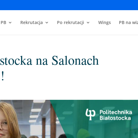
 PB
Rekrutacja
Po rekrutacji
Wings
PB na wiz
ostocka na Salonach
!