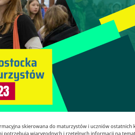
macyjna skierowana do maturzystów i uczniów ostatnich k
 potrzebują wiarygodnych i rzetelnych informacji na tema