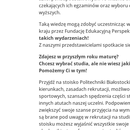
czekających ich egzaminów oraz wyboru da
wyższych.
Taką wiedzę mogą zdobyć uczestnicząc w
kraju przez Fundację Edukacyjną Perspe
takich wydarzeniach!
Z naszymi przedstawicielami spotkacie się
Zdajesz w przyszłym roku maturę?
Chcesz wybrać studia, ale nie wiesz jak
Pomożemy Ci w tym!
Przyjdź na stoisko Politechniki Białosto
kierunkach, zasadach rekrutacji, możliw
sportowych, szansach spędzenia części st
innych atutach naszej uczelni. Podpowie
zwiększyć swoje szanse przyjęcia na wy
są brane pod uwagę w rekrutacji na stud
stoisku możesz wyjaśnić wszystkie swoje