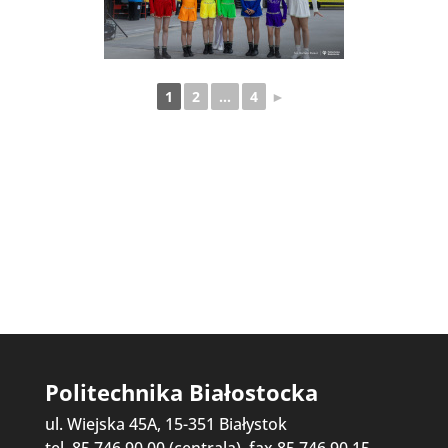
1
2
...
4
►
Politechnika Białostocka
ul. Wiejska 45A, 15-351 Białystok