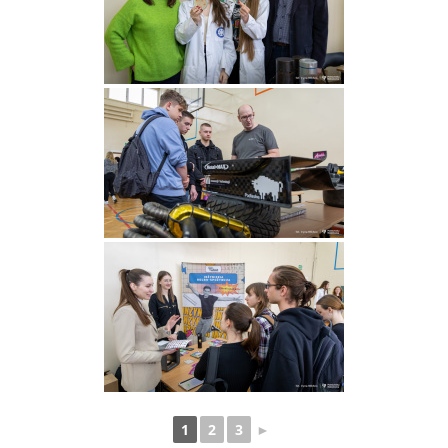
1
2
3
►