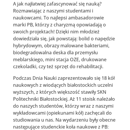
A jak najłatwiej zafascynować się nauką?
Rozmawiając z naszymi studentami i
naukowcami. To najlepsi ambasadorowie
marki PB, którzy z charyzmą opowiadają o
swoich projektach! Dzięki nim młodzież
dowiedziała się, jak powstają: bolid o napędzie
hybrydowym, obrazy malowane bakteriami,
biodegradowalna deska dla przemysłu
meblarskiego, mini stacja OZE, drukowane
czekoladki, czy też sprzęt do rehabilitacji.
Podczas Dnia Nauki zaprezentowało się 18 kół
naukowych z wiodących białostockich uczelni
wyższych, z których większość stawiły SKN
Politechniki Białostockiej. Aż 11 stoisk należało
do naszych studentów, którzy wraz z naszymi
wykładowcami (opiekunami kół) zachęcali do
studiowania u nas. Na wydarzeniu były obecne
następujące studenckie koła naukowe z PB: