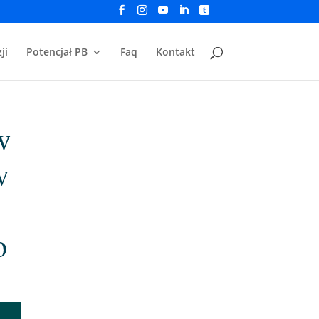
ji
Potencjał PB
Faq
Kontakt
w
w
o