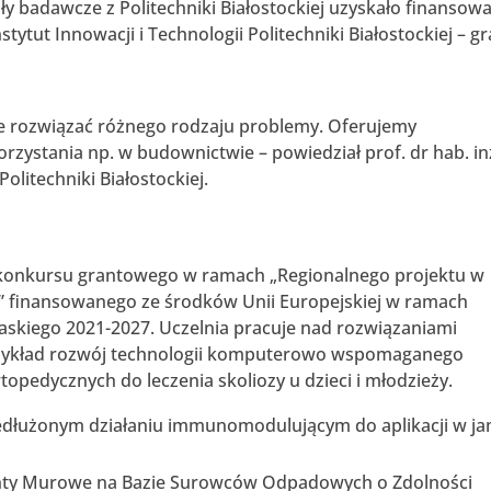
 badawcze z Politechniki Białostockiej uzyskało finansow
stytut Innowacji i Technologii Politechniki Białostockiej – g
nie rozwiązać różnego rodzaju problemy. Oferujemy
rzystania np. w budownictwie – powiedział prof. dr hab. in
olitechniki Białostockiej.
ka konkursu grantowego w ramach „Regionalnego projektu w
” finansowanego ze środków Unii Europejskiej w ramach
skiego 2021-2027. Uczelnia pracuje nad rozwiązaniami
zykład rozwój technologii komputerowo wspomaganego
opedycznych do leczenia skoliozy u dzieci i młodzieży.
edłużonym działaniu immunomodulującym do aplikacji w ja
enty Murowe na Bazie Surowców Odpadowych o Zdolności