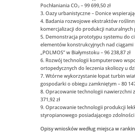
Pochłaniania CO₂ – 99 699,50 zł
Oazy urbanistyczne – Donice wspierając
Badania rozwojowe ekstraktów roślinny
komercjalizacji do produkcji naturalnych 
Demonstracja prototypu systemu do ci
elementów konstrukcyjnych nad ciągami 
„POLMOS” w Białymstoku – 96 238,87 zł
Rozwój technologii komputerowo wsp
ortopedycznych do leczenia skoliozy u dzie
Wtórne wykorzystanie łopat turbin wi
gospodarki o obiegu zamkniętym – 80 147
Opracowanie technologii nawierzchni 
371,92 zł
Opracowanie technologii produkcji le
styropianowego posiadającego zdolności d
Opisy wniosków według miejsca w ranki