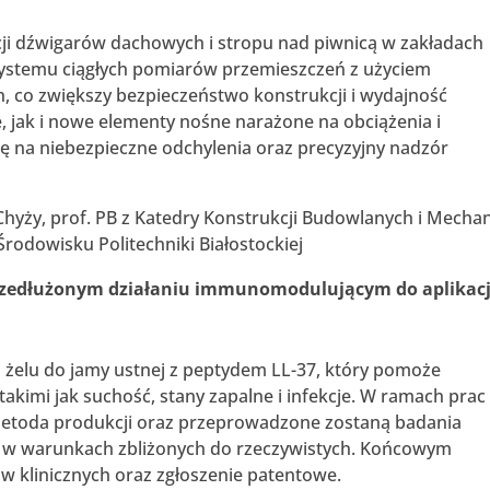
ji dźwigarów dachowych i stropu nad piwnicą w zakładach
 systemu ciągłych pomiarów przemieszczeń z użyciem
h, co zwiększy bezpieczeństwo konstrukcji i wydajność
, jak i nowe elementy nośne narażone na obciążenia i
ję na niebezpieczne odchylenia oraz precyzyjny nadzór
 Chyży, prof. PB z Katedry Konstrukcji Budowlanych i Mechan
rodowisku Politechniki Białostockiej
rzedłużonym działaniu immunomodulującym do aplikacj
 żelu do jamy ustnej z peptydem LL-37, który pomoże
kimi jak suchość, stany zapalne i infekcje. W ramach prac
metoda produkcji oraz przeprowadzone zostaną badania
u w warunkach zbliżonych do rzeczywistych. Końcowym
w klinicznych oraz zgłoszenie patentowe.