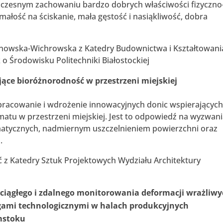
noczesnym zachowaniu bardzo dobrych właściwości fizyczno
ałość na ściskanie, mała gęstość i nasiąkliwość, dobra
alinowska-Wichrowska z Katedry Budownictwa i Kształtowani
o Środowisku Politechniki Białostockiej
jące bioróżnorodność w przestrzeni miejskiej
pracowanie i wdrożenie innowacyjnych donic wspierającyc
tu w przestrzeni miejskiej. Jest to odpowiedź na wyzwan
imatycznych, nadmiernym uszczelnieniem powierzchni oraz
.
ć z Katedry Sztuk Projektowych Wydziału Architektury
ciągłego i zdalnego monitorowania deformacji wrażliw
gami technologicznymi w halach produkcyjnych
mstoku