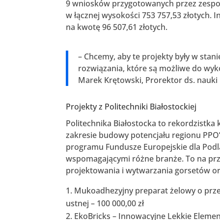
9 wniosków przygotowanych przez zespoły
w łącznej wysokości 753 757,53 złotych. In
na kwotę 96 507,61 złotych.
– Chcemy, aby te projekty były w sta
rozwiązania, które są możliwe do wyko
Marek Krętowski, Prorektor ds. nauki P
Projekty z Politechniki Białostockiej
Politechnika Białostocka to rekordzist
zakresie budowy potencjału regionu PPO
programu Fundusze Europejskie dla Podla
wspomagającymi różne branże. To na pr
projektowania i wytwarzania gorsetów ort
Mukoadhezyjny preparat żelowy o prz
ustnej – 100 000,00 zł
EkoBricks – Innowacyjne Lekkie Elem