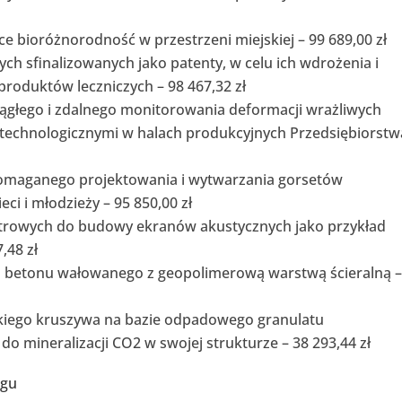
e bioróżnorodność w przestrzeni miejskiej – 99 689,00 zł
ch sfinalizowanych jako patenty, w celu ich wdrożenia i
produktów leczniczych – 98 467,32 zł
ągłego i zdalnego monitorowania deformacji wrażliwych
technologicznymi w halach produkcyjnych Przedsiębiorstw
omaganego projektowania i wytwarzania gorsetów
ci i młodzieży – 95 850,00 zł
atrowych do budowy ekranów akustycznych jako przykład
,48 zł
z betonu wałowanego z geopolimerową warstwą ścieralną –
kkiego kruszywa na bazie odpadowego granulatu
o mineralizacji CO2 w swojej strukturze – 38 293,44 zł
ngu