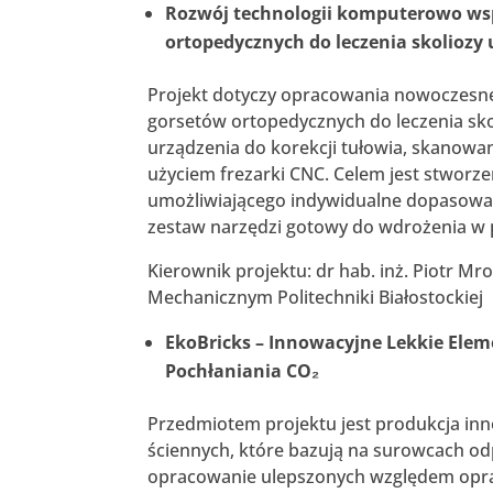
Rozwój technologii komputerowo ws
ortopedycznych do leczenia skoliozy u
Projekt dotyczy opracowania nowoczesne
gorsetów ortopedycznych do leczenia sko
urządzenia do korekcji tułowia, skanowa
użyciem frezarki CNC. Celem jest stworze
umożliwiającego indywidualne dopasowa
zestaw narzędzi gotowy do wdrożenia w
Kierownik projektu: dr hab. inż. Piotr Mr
Mechanicznym Politechniki Białostockiej
EkoBricks – Innowacyjne Lekkie El
Pochłaniania CO₂
Przedmiotem projektu jest produkcja in
ściennych, które bazują na surowcach o
opracowanie ulepszonych względem opra