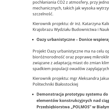
pochłaniania CO2 z atmosfery, przy jed
mechanicznych, takich jak wysoka wytrzym
szczelność.
Kierownik projektu: dr inż. Katarzyna K
Krajobrazu Wydziału Budownictwa i Nauk 
Oazy urbanistyczne – Donice wspiera
Projekt Oazy urbanistyczne ma na celu o
bioróżnorodność oraz poprawę mikroklima
związane z adaptacją miast do zmian kl
spadkiem populacji owadów zapylających
Kierownik projektu: mgr Aleksandra Jaku
Politechniki Białostockiej
Demonstracja prototypu systemu do 
elementów konstrukcyjnych nad cią
Przedsiębiorstwa „POLMOS” w Biały