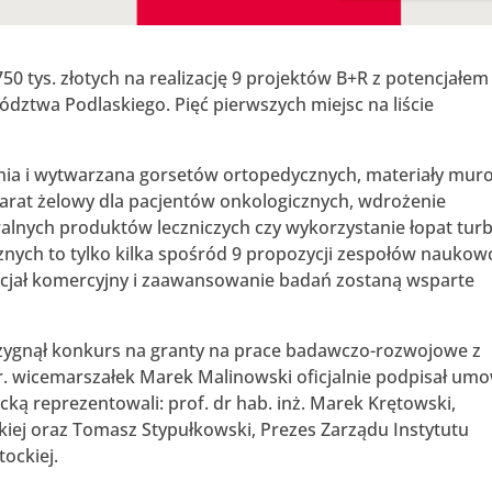
50 tys. złotych na realizację 9 projektów B+R z potencjałem
ztwa Podlaskiego. Pięć pierwszych miejsc na liście
a i wytwarzana gorsetów ortopedycznych, materiały mur
arat żelowy dla pacjentów onkologicznych, wdrożenie
ralnych produktów leczniczych czy wykorzystanie łopat turb
ych to tylko kilka spośród 9 propozycji zespołów nauko
tencjał komercyjny i zaawansowanie badań zostaną wsparte
zygnął konkurs na granty na prace badawczo-rozwojowe z
r. wicemarszałek Marek Malinowski oficjalnie podpisał um
cką reprezentowali: prof. dr hab. inż. Marek Krętowski,
ckiej oraz Tomasz Stypułkowski, Prezes Zarządu Instytutu
tockiej.