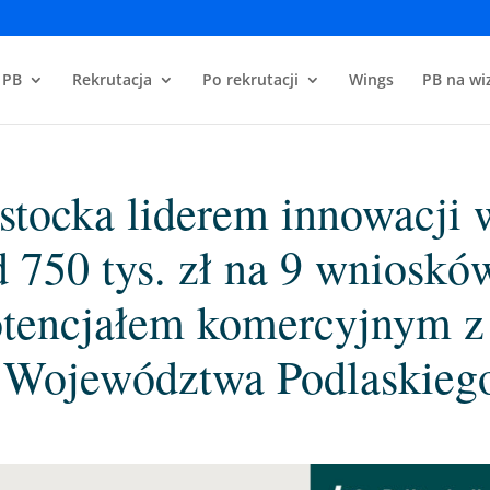
 PB
Rekrutacja
Po rekrutacji
Wings
PB na wiz
ostocka liderem innowacji 
 750 tys. zł na 9 wnioskó
otencjałem komercyjnym z
 Województwa Podlaskieg