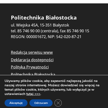
Politechnika Białostocka
ul. Wiejska 45A, 15-351 Białystok
tel. 85 746 90 00 (centrala), fax 85 746 90 15
REGON: 000001672, NIP: 542-020-87-21
Redakcja serwisu www
Deklaracja dostępności
Polityka Prywatności
Politechnika Białostocka
Używamy plików cookie, aby zapewnić najlepszą jakość na
naszej stronie internetowej. Możesz dowiedzieć się więcej na
temat plików cookie, których używamy, lub wyłączyć je w
ustawieniach
tutaj >>>
.
Zamknij panel powiadomień o c
Akceptuję
Odrzucam
Copyright © 2026 Politechnika Białostocka