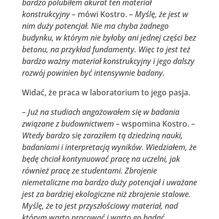
bardzo polubiłem akurat ten materiał
konstrukcyjny –
mówi Kostro.
– Myślę, że jest w
nim duży potencjał. Nie ma chyba żadnego
budynku, w którym nie byłoby ani jednej części bez
betonu, na przykład fundamenty. Więc to jest też
bardzo ważny materiał konstrukcyjny i jego dalszy
rozwój powinien być intensywnie badany.
Widać, że praca w laboratorium to jego pasja.
– Już na studiach angażowałem się w badania
związane z budownictwem –
wspomina Kostro. –
Wtedy bardzo się zaraziłem tą dziedziną nauki,
badaniami i interpretacją wyników. Wiedziałem, że
będę chciał kontynuować pracę na uczelni, jak
również pracę ze studentami. Zbrojenie
niemetaliczne ma bardzo duży potencjał i uważane
jest za bardziej ekologiczne niż zbrojenie stalowe.
Myślę, że to jest przyszłościowy materiał, nad
którym warto pracować i warto go badać.