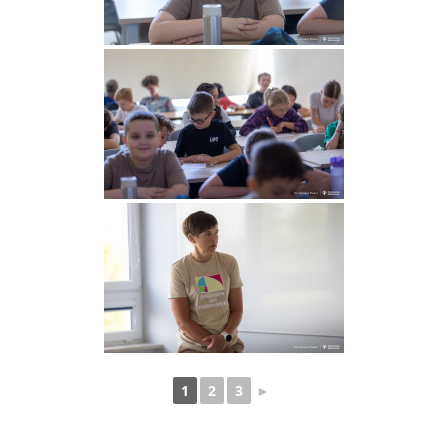
1
2
3
►