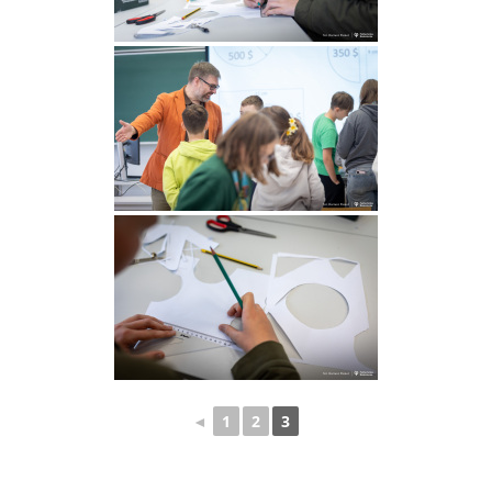
◄
1
2
3