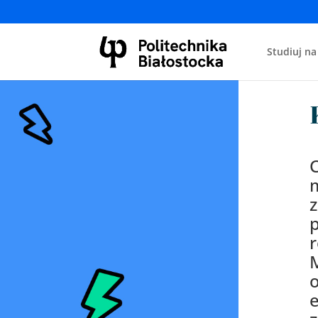
Studiuj na
C
z
p
r
M
e