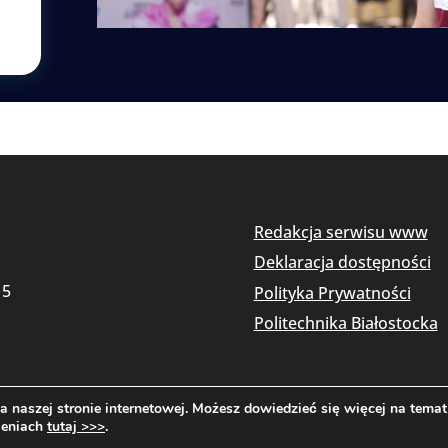
Redakcja serwisu www
Deklaracja dostępności
15
Polityka Prywatności
Politechnika Białostocka
 naszej stronie internetowej. Możesz dowiedzieć się więcej na temat
Copyright © 2026 Politechnika Białostocka
ieniach
tutaj >>>
.