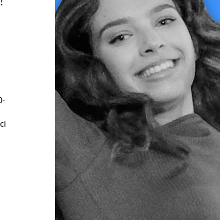
!
0-
ci
u