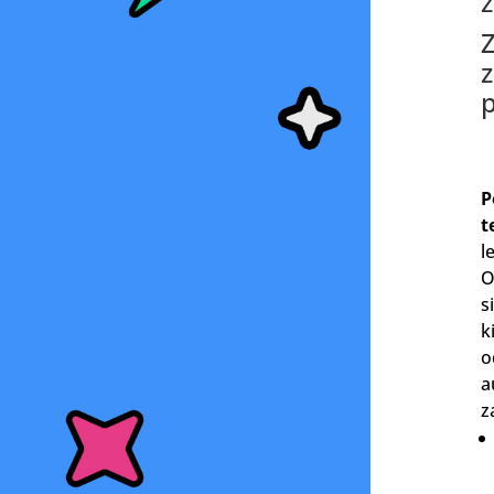
z
Z
P
t
l
O
s
k
o
a
z