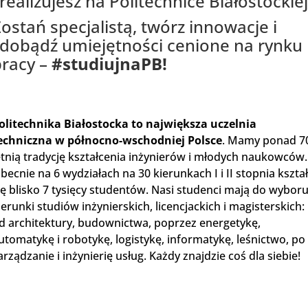
realizujesz na Politechnice Białostockiej
ostań specjalistą, twórz innowacje i
zdobądź umiejętności cenione na rynku
pracy –
#studiujnaPB!
olitechnika Białostocka to największa uczelnia
echniczna w północno-wschodniej Polsce
. Mamy ponad 7
etnią tradycję kształcenia inżynierów i młodych naukowców.
becnie na 6 wydziałach na 30 kierunkach I i II stopnia kształ
ię blisko 7 tysięcy studentów. Nasi studenci mają do wybor
ierunki studiów inżynierskich, licencjackich i magisterskich:
d architektury, budownictwa, poprzez energetykę,
utomatykę i robotykę, logistykę, informatykę, leśnictwo, po
arządzanie i inżynierię usług. Każdy znajdzie coś dla siebie!