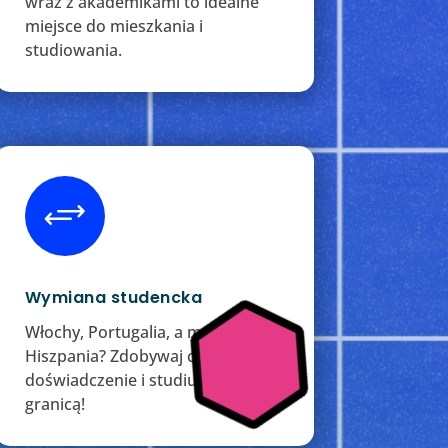
wraz z akademikami to idealne
miejsce do mieszkania i
studiowania.
+
Wymiana studencka
Włochy, Portugalia, a może
Hiszpania? Zdobywaj cenne
doświadczenie i studiuj za
granicą!