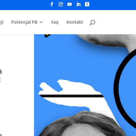
ji
Potencjał PB
Faq
Kontakt
a
z