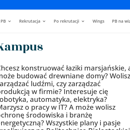
 PB
Rekrutacja
Po rekrutacji
Wings
PB na wiz
Kampus
hcesz konstruować łaziki marsjańskie, 
może budować drewniane domy? Wolis
arządzać ludźmi, czy zarządzać
rodukcją w firmie? Interesuje cię
obotyka, automatyka, elektryka?
arzysz o pracy w IT? A może wolisz
ochronę środowiska i branżę
nergetyczną? Wszystkie plany i pasje