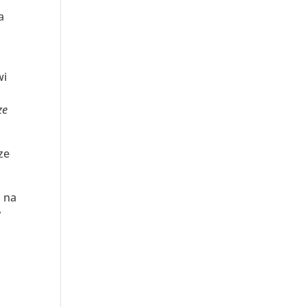
a
i
ze
ze
 na
y