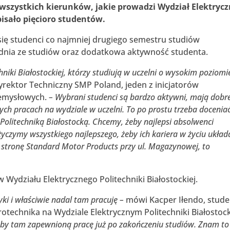
 wszystkich kierunków, jakie prowadzi Wydział Elektryc
isało pięcioro studentów.
ię studenci co najmniej drugiego semestru studiów
ednia ze studiów oraz dodatkowa aktywność studenta.
hniki Białostockiej, którzy studiują w uczelni o wysokim poziomi
rektor Techniczny SMP Poland, jeden z inicjatorów
emysłowych.
– Wybrani studenci są bardzo aktywni, mają dobr
ch pracach na wydziale w uczelni. To po prostu trzeba doceniać
 Politechniką Białostocką. Chcemy, żeby najlepsi absolwenci
życzymy wszystkiego najlepszego, żeby ich kariera w życiu układ
y w stronę Standard Motor Products przy ul. Magazynowej, to
 Wydziału Elektrycznego Politechniki Białostockiej.
ki i właściwie nadal tam pracuję –
mówi Kacper Iłendo, stude
otechnika na Wydziale Elektrycznym Politechniki Białostock
 żeby tam zapewnioną pracę już po zakończeniu studiów. Znam to