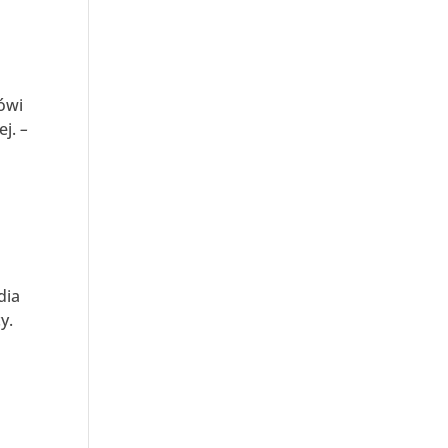
ówi
ej.
–
dia
y.