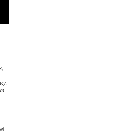
k,
acy,
em
wi