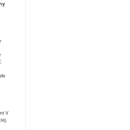
zny
e
e
.
ała
nt V
iej.