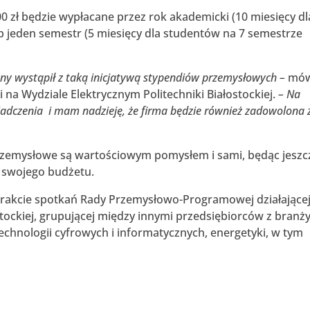
 zł będzie wypłacane przez rok akademicki (10 miesięcy dl
b jeden semestr (5 miesięcy dla studentów na 7 semestrze
czny wystąpił z taką inicjatywą stypendiów przemysłowych –
mów
i na Wydziale Elektrycznym Politechniki Białostockiej.
– Na
dczenia i mam nadzieję, że firma będzie również zadowolona 
przemysłowe są wartościowym pomysłem i sami, będąc jeszc
a swojego budżetu.
rakcie spotkań Rady Przemysłowo-Programowej działającej
stockiej, grupującej między innymi przedsiębiorców z branż
 technologii cyfrowych i informatycznych, energetyki, w tym