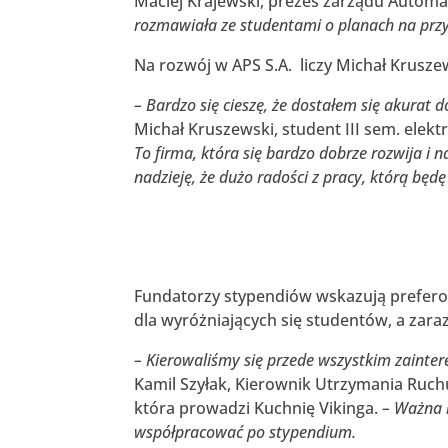
Maciej Krajewski, prezes zarządu Automa
rozmawiała ze studentami o planach na przys
Na rozwój w APS S.A. liczy Michał Krusze
– Bardzo się cieszę, że dostałem się akurat d
Michał Kruszewski, student III sem. elekt
To firma, która się bardzo dobrze rozwija i
nadzieję, że dużo radości z pracy, którą bę
Fundatorzy stypendiów wskazują prefero
dla wyróżniających się studentów, a zar
– Kierowaliśmy się przede wszystkim zainte
Kamil Szyłak, Kierownik Utrzymania Ruchu
która prowadzi Kuchnię Vikinga.
– Ważna b
współpracować po stypendium.