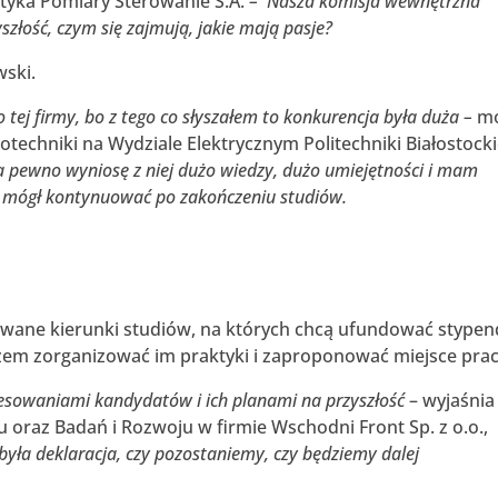
tyka Pomiary Sterowanie S.A.
– Nasza komisja wewnętrzna
złość, czym się zajmują, jakie mają pasje?
wski.
o tej firmy, bo z tego co słyszałem to konkurencja była duża –
m
rotechniki na Wydziale Elektrycznym Politechniki Białostocki
 na pewno wyniosę z niej dużo wiedzy, dużo umiejętności i mam
dę mógł kontynuować po zakończeniu studiów.
wane kierunki studiów, na których chcą ufundować stypen
azem zorganizować im praktyki i zaproponować miejsce prac
resowaniami kandydatów i ich planami na przyszłość
– wyjaśnia
 oraz Badań i Rozwoju w firmie Wschodni Front Sp. z o.o.,
yła deklaracja, czy pozostaniemy, czy będziemy dalej