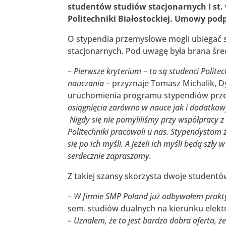
studentów studiów stacjonarnych I st.
Politechniki Białostockiej. Umowy podp
O stypendia przemysłowe mogli ubiegać s
stacjonarnych. Pod uwagę była brana śr
– Pierwsze kryterium – to są studenci Politec
nauczania –
przyznaje Tomasz Michalik, Dy
uruchomienia programu stypendiów prz
osiągnięcia zarówno w nauce jak i dodatkowy
Nigdy się nie pomyliliśmy przy współpracy z
Politechniki pracowali u nas. Stypendystom 
się po ich myśli. A jeżeli ich myśli będą szł
serdecznie zapraszamy.
Z takiej szansy skorzysta dwoje studentów
– W firmie SMP Poland już odbywałem prakty
sem. studiów dualnych na kierunku elektr
– Uznałem, że to jest bardzo dobra oferta,