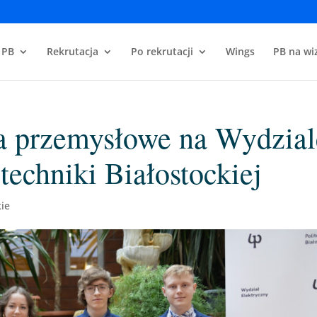
 PB
Rekrutacja
Po rekrutacji
Wings
PB na wiz
ia przemysłowe na Wydzial
techniki Białostockiej
kie