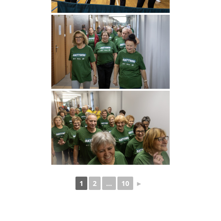
1
2
...
10
►