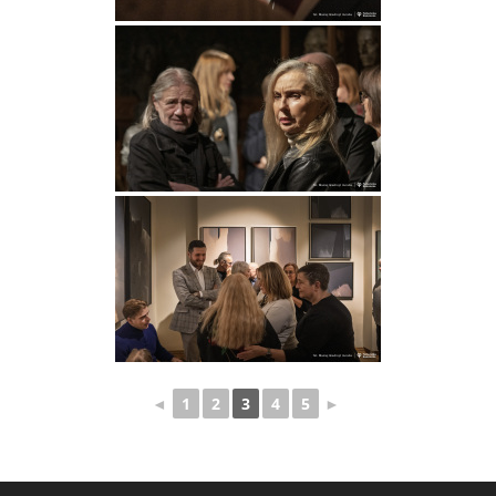
◄
1
2
3
4
5
►