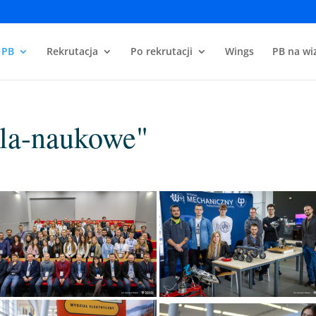
 PB
Rekrutacja
Po rekrutacji
Wings
PB na wiz
ola-naukowe"