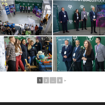
1
2
...
8
►