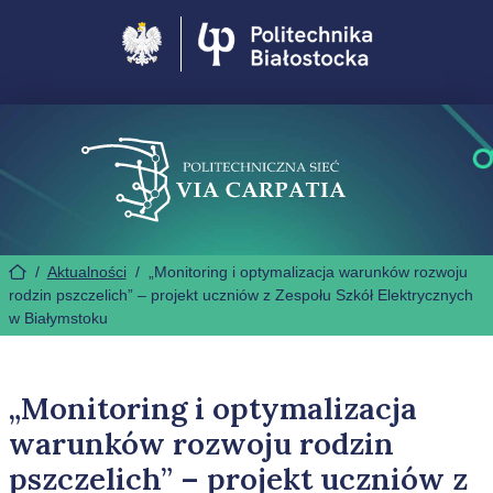
Politechnika Białostocka
/
Aktualności
/
„Monitoring i optymalizacja warunków rozwoju
rodzin pszczelich” – projekt uczniów z Zespołu Szkół Elektrycznych
w Białymstoku
„Monitoring i optymalizacja
warunków rozwoju rodzin
pszczelich” – projekt uczniów z