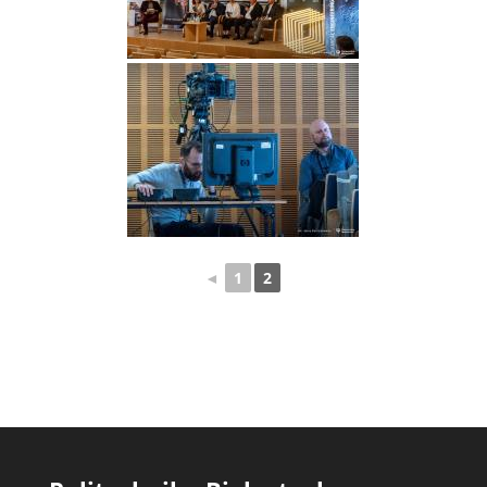
◄
1
2