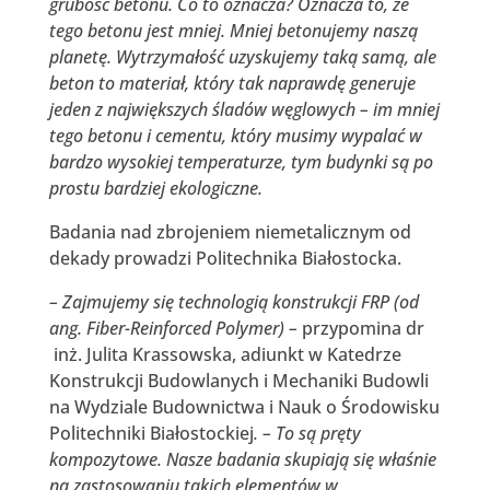
grubość betonu. Co to oznacza? Oznacza to, że
tego betonu jest mniej. Mniej betonujemy naszą
planetę. Wytrzymałość uzyskujemy taką samą, ale
beton to materiał, który tak naprawdę generuje
jeden z największych śladów węglowych – im mniej
tego betonu i cementu, który musimy wypalać w
bardzo wysokiej temperaturze, tym budynki są po
prostu bardziej ekologiczne.
Badania nad zbrojeniem niemetalicznym od
dekady prowadzi Politechnika Białostocka.
– Zajmujemy się technologią konstrukcji FRP (od
ang. Fiber-Reinforced Polymer) –
przypomina dr
inż. Julita Krassowska, adiunkt w Katedrze
Konstrukcji Budowlanych i Mechaniki Budowli
na Wydziale Budownictwa i Nauk o Środowisku
Politechniki Białostockiej
. – To są pręty
kompozytowe. Nasze badania skupiają się właśnie
na zastosowaniu takich elementów w