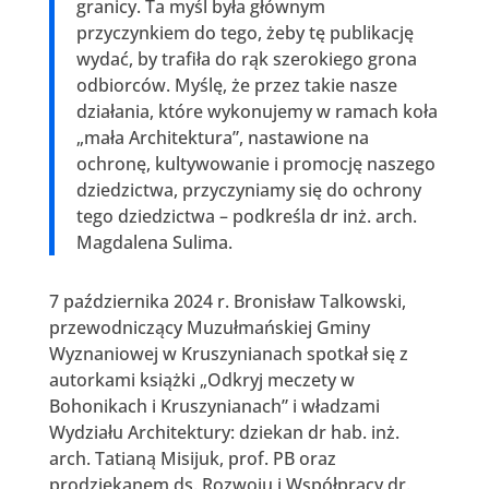
granicy. Ta myśl była głównym
przyczynkiem do tego, żeby tę publikację
wydać, by trafiła do rąk szerokiego grona
odbiorców. Myślę, że przez takie nasze
działania, które wykonujemy w ramach koła
„mała Architektura”, nastawione na
ochronę, kultywowanie i promocję naszego
dziedzictwa, przyczyniamy się do ochrony
tego dziedzictwa – podkreśla dr inż. arch.
Magdalena Sulima.
7 października 2024 r. Bronisław Talkowski,
przewodniczący Muzułmańskiej Gminy
Wyznaniowej w Kruszynianach spotkał się z
autorkami książki „Odkryj meczety w
Bohonikach i Kruszynianach” i władzami
Wydziału Architektury: dziekan dr hab. inż.
arch. Tatianą Misijuk, prof. PB oraz
prodziekanem ds. Rozwoju i Współpracy dr.