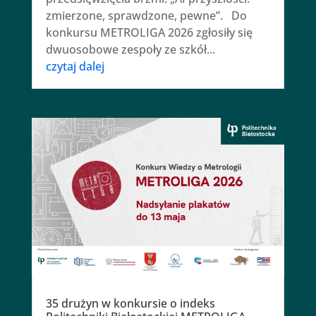
zmierzone, sprawdzone, pewne”. Do
konkursu METROLIGA 2026 zgłosiły się
dwuosobowe zespoły ze szkół...
czytaj dalej
35 drużyn w konkursie o indeks