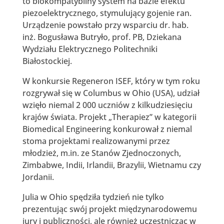
to biokompatybilny system na bazie efektu
piezoelektrycznego, stymulujący gojenie ran.
Urządzenie powstało przy wsparciu dr. hab.
inż. Bogusława Butryło, prof. PB, Dziekana
Wydziału Elektrycznego Politechniki
Białostockiej.
W konkursie Regeneron ISEF, który w tym roku
rozgrywał się w Columbus w Ohio (USA), udział
wzięło niemal 2 000 uczniów z kilkudziesięciu
krajów świata. Projekt „Therapiez” w kategorii
Biomedical Engineering konkurował z niemal
stoma projektami realizowanymi przez
młodzież, m.in. ze Stanów Zjednoczonych,
Zimbabwe, Indii, Irlandii, Brazylii, Wietnamu czy
Jordanii.
Julia w Ohio spędziła tydzień nie tylko
prezentując swój projekt międzynarodowemu
jury i publiczności, ale również uczestnicząc w