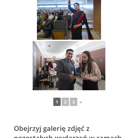
1
2
3
►
Obejrzyj galerię zdjęć z
pozostałych wydarzeń w ramach