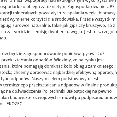
wane w ramach współpracy nad ekologicznym wykorzystanie
gospodarkę o obiegu zamkniętym. Zagospodarowanie UPS,
stancji mineralnych powstałych ze spalania węgla, biomasy
eść wymierne korzyści dla środowiska. Przede wszystkim
pują surowce naturalne, takie jak gips czy kruszywo. To z
 co za tym idzie – emisję dwutlenku węgla. Jest to szczególn
matu.
tów będzie zagospodarowanie popiołów, pyłów i żużli
o przekształcania odpadów. Widzimy, że na rynku jest
zania, które pomagają domknąć koło obiegu zamkniętego.
łostocką chcemy opracować najbardziej efektywną operacyjni
o typu odpadów. Naszym celem podstawowym jest
ów termicznego przekształcania odpadów w finalne produkt
ząc na doświadczenia Politechniki Białostockiej na pewno
ziałań badawczo-rozwojowych – mówił po podpisaniu umo
olii EKOZEC.