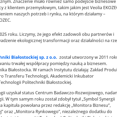
nym. Znaczenie miało również samo podejście biznesowe
acy z klientem przemysłowym, takim jakim jest Veolia EKOZE
ieniem naszych potrzeb i rynku, na którym działamy –
KOZEC.
025 roku. Liczymy, że jego efekt zadowoli obu partnerów i
dzenie ekologicznej transformacji oraz działalności na rz
niki Białostockiej sp. z o.o.
został utworzony w 2011 rok
owaniu trwałej współpracy pomiędzy nauką a biznesem.
nika Białostocka. W ramach Instytutu działają: Zakład Produ
ro Transferu Technologii, Akademicki Inkubator
chnologii Politechniki Białostockiej.
ologii uzyskał status Centrum Badawczo-Rozwojowego, nada
gii. W tym samym roku został zdobył tytuł „Symbol Synergii
ła kapituła powołana przez redakcję „Monitora Biznesu”,
ej” oraz „Monitora Rynkowego”, niezależnego dodatku do