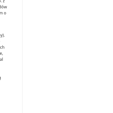
. z
odów
rm o
y).
e
ich
e,
al
ą