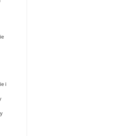
m
ie
e i
y
wy