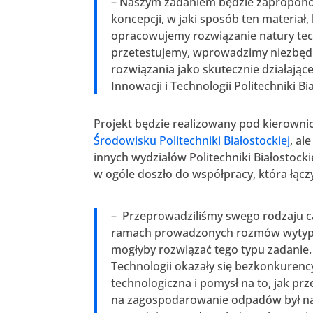
– Naszym zadaniem będzie zapropon
koncepcji, w jaki sposób ten materiał
opracowujemy rozwiązanie natury tec
przetestujemy, wprowadzimy niezbędn
rozwiązania jako skutecznie działając
Innowacji i Technologii Politechniki Bia
Projekt będzie realizowany pod kierow
Środowisku Politechniki Białostockiej
, al
innych wydziałów Politechniki Białostockie
w ogóle doszło do współpracy, która łącz
– Przeprowadziliśmy swego rodzaju ca
ramach prowadzonych rozmów wytypowa
mogłyby rozwiązać tego typu zadanie. O
Technologii okazały się bezkonkurenc
technologiczna i pomysł na to, jak pr
na zagospodarowanie odpadów był najb