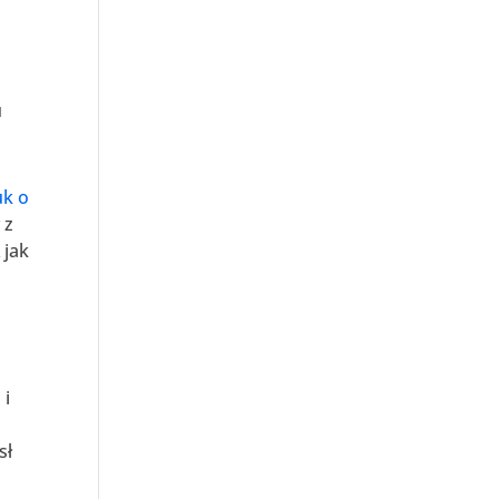
u
uk o
 z
 jak
 i
sł