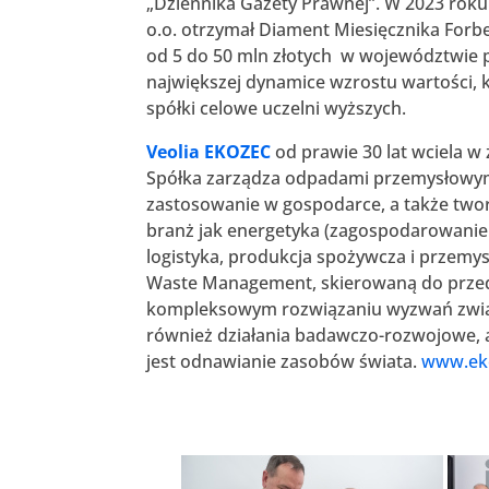
„Dziennika Gazety Prawnej”. W 2023 roku In
o.o. otrzymał Diament Miesięcznika Forb
od 5 do 50 mln złotych w województwie 
największej dynamice wzrostu wartości, k
spółki celowe uczelni wyższych.
Veolia EKOZEC
od prawie 30 lat wciela w
Spółka zarządza odpadami przemysłowym
zastosowanie w gospodarce, a także tworz
branż jak energetyka (zagospodarowanie
logistyka, produkcja spożywcza i przemysł
Waste Management, skierowaną do przeds
kompleksowym rozwiązaniu wyzwań związ
również działania badawczo-rozwojowe, a 
jest odnawianie zasobów świata.
www.eko