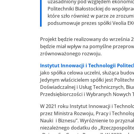
uzasadniony pod względem ekonomicz
Politechniki Białostockiej do współpr
które szło również w parze ze zrozum
podsumowuje prezes spółki Veolia E
Projekt będzie realizowany do września 2
będzie miał wpływ na pomyślne przeprowa
zrównoważonego rozwoju.
Instytut Innowacji i Technologii Politech
jako spółka celowa uczelni, służąca bud
Jedynym właścicielem spółki jest Politech
Doświadczalnej i Usług Technicznych, Biu
Przedsiębiorczości i Wybranych Nowych Te
W 2021 roku Instytut Innowacji i Techn
przez Ministra Rozwoju, Pracy i Technolo
Nauki i Biznesu”. Wyróżnienie to przyzna
niezależnego dodatku do „Rzeczpospolit