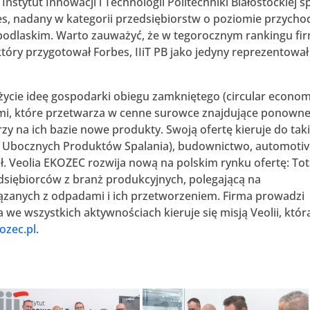
stytut Innowacji i Technologii Politechniki Białostockiej sp
es, nadany w kategorii przedsiębiorstw o poziomie przych
podlaskim. Warto zauważyć, że w tegorocznym rankingu fi
tóry przygotował Forbes, IIiT PB jako jedyny reprezentował
 życie ideę gospodarki obiegu zamkniętego (circular econom
i, które przetwarza w cenne surowce znajdujące ponown
y na ich bazie nowe produkty. Swoją ofertę kieruje do tak
 Ubocznych Produktów Spalania), budownictwo, automotiv
. Veolia EKOZEC rozwija nową na polskim rynku ofertę: Tot
iębiorców z branż produkcyjnych, polegającą na
anych z odpadami i ich przetworzeniem. Firma prowadzi
we wszystkich aktywnościach kieruje się misją Veolii, któr
zec.pl
.