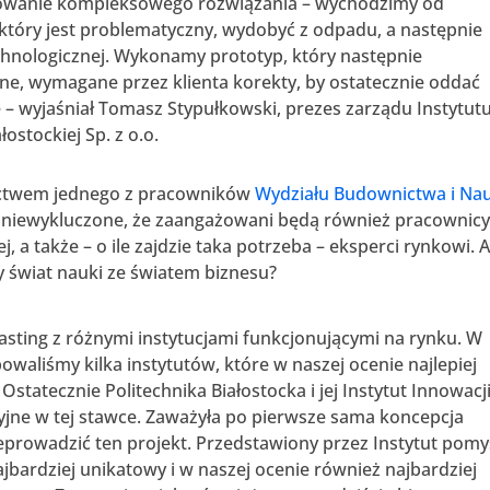
owanie kompleksowego rozwiązania – wychodzimy od
, który jest problematyczny, wydobyć z odpadu, a następnie
hnologicznej. Wykonamy prototyp, który następnie
e, wymagane przez klienta korekty, by ostatecznie oddać
e – wyjaśniał Tomasz Stypułkowski, prezes zarządu Instytut
łostockiej Sp. z o.o.
nictwem jednego z pracowników
Wydziału Budownictwa i Na
e niewykluczone, że zaangażowani będą również pracownicy
j, a także – o ile zajdzie taka potrzeba – eksperci rynkowi. A
y świat nauki ze światem biznesu?
sting z różnymi instytucjami funkcjonującymi na rynku. W
liśmy kilka instytutów, które w naszej ocenie najlepiej
statecznie Politechnika Białostocka i jej Instytut Innowacji
yjne w tej stawce. Zaważyła po pierwsze sama koncepcja
zeprowadzić ten projekt. Przedstawiony przez Instytut pomy
ardziej unikatowy i w naszej ocenie również najbardziej