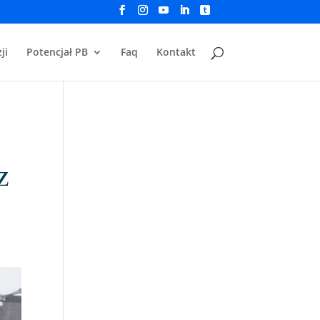
ji
Potencjał PB
Faq
Kontakt
z