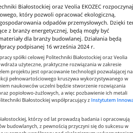
itechniki Białostockiej oraz Veolia EKOZEC rozpoczyna
jowego, który pozwoli opracować ekologiczną,
agospodarowania odpadów przemysłowych. Dzięki t
ce z branży energetycznej, będą mogły być
ateriały dla branży budowlanej. Działania będą
racy podpisanej 16 września 2024 r.
acy spółki celowej Politechniki Białostockiej oraz Veolia
a wdraża użyteczne, praktyczne rozwiązania w zakresie
elem projektu jest opracowanie technologii pozwalającej na
dukcji pełnowartościowego kruszywa wykorzystywanego w
iem naukowców uczelni będzie stworzenie rozwiązania
raz popiołowo-żużlowych, a więc pozbawienie ich metali
olitechniki Białostockiej współpracujący z
Instytutem Innowac
ałostockiej, którzy od lat prowadzą badania i opracowują
łów budowlanych, z pewnością przyczyni się do sukcesu w