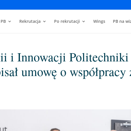
 PB
Rekrutacja
Po rekrutacji
Wings
PB na wiz
ii i Innowacji Politechniki
pisał umowę o współpracy 