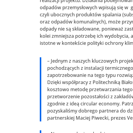
realizacji projektu. Działania podejmo
odpadów przemysłowych wpisują się w 
czyli ubocznych produktów spalania (sub
oraz odpadów komunalnych), może przyni
odpady nie są składowane, ponieważ zastę
kolei zmniejsza potrzebę ich wydobycia, a
istotne w kontekście polityki ochrony kli
– Jednym z naszych kluczowych projek
pochodzących z instalacji termiczneg
zapotrzebowanie na tego typu rozwią
Dzięki współpracy z Politechniką Bia
kosztowo metodę przetwarzania teg
przetworzenie pozostałości z zakład
zgodnie z ideą circular economy. Patr
pozyskaliśmy dobrego partnera do d
partnerskiej Maciej Piwecki, prezes Ve