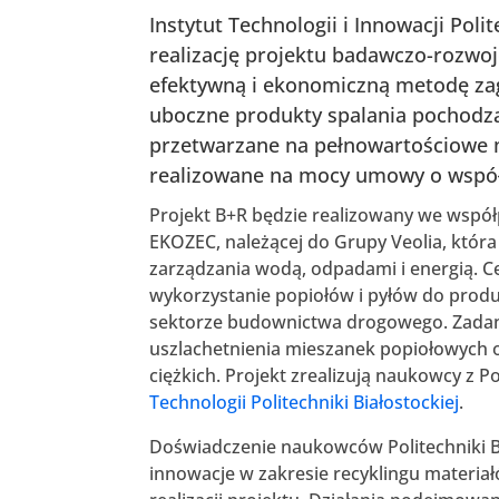
Instytut Technologii i Innowacji Pol
realizację projektu badawczo-rozwo
efektywną i ekonomiczną metodę z
uboczne produkty spalania pochodzą
przetwarzane na pełnowartościowe m
realizowane na mocy umowy o współp
Projekt B+R będzie realizowany we współpr
EKOZEC, należącej do Grupy Veolia, któr
zarządzania wodą, odpadami i energią. C
wykorzystanie popiołów i pyłów do pro
sektorze budownictwa drogowego. Zadan
uszlachetnienia mieszanek popiołowych o
ciężkich. Projekt zrealizują naukowcy z P
Technologii Politechniki Białostockiej
.
Doświadczenie naukowców Politechniki Bi
innowacje w zakresie recyklingu materia