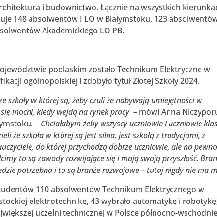
rchitektura i budownictwo. Łącznie na wszystkich kierunka
diuje 148 absolwentów I LO w Białymstoku, 123 absolwentów
absolwentów Akademickiego LO PB.
województwie podlaskim zostało Technikum Elektryczne w
ikacji ogólnopolskiej i zdobyło tytuł Złotej Szkoły 2024.
e szkoły w której są,
żeby czuli że nabywają umiejętności w
 się mocni, kiedy wejdą
na rynek pracy –
mówi Anna Niczypor
łymstoku.
– C
hciałabym żeby wszyscy uczniowie i uczniowie kla
li że szkoła w której są jest silna, jest szkołą z tradycjami, z
auczyciele, do której przychodzą dobrze uczniowie, ale na pewn
łcimy to są zawody rozwijające się i mają swoją przyszłość. Bra
dzie potrzebna i to są branże rozwojowe – tutaj nigdy nie ma m
tudentów 110 absolwentów Technikum Elektrycznego w
stockiej elektrotechnikę, 43 wybrało automatykę i robotykę
jwiększej uczelni technicznej w Polsce północno-wschodnie