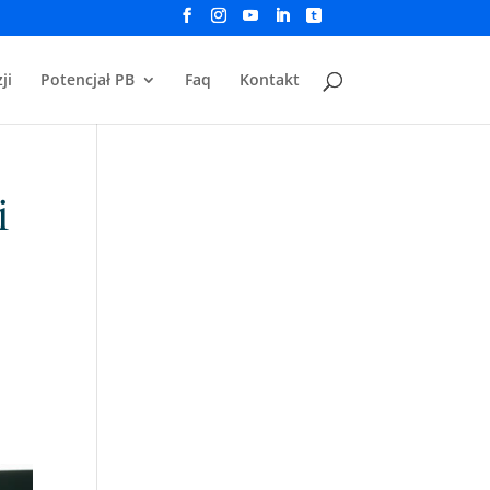
ji
Potencjał PB
Faq
Kontakt
i