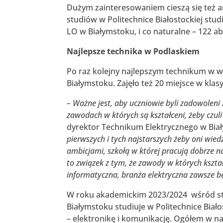
Dużym zainteresowaniem cieszą się też a
studiów w Politechnice Białostockiej stu
LO w Białymstoku, i co naturalne – 122 
Najlepsze technika w Podlaskiem
Po raz kolejny najlepszym technikum w 
Białymstoku. Zajęło też 20 miejsce w klasyf
– Ważne jest,
aby uczniowie byli zadowoleni z
zawodach w których są kształceni,
żeby czuli
dyrektor Technikum Elektrycznego w Bia
pierwszych i tych najstarszych żeby oni wiedzie
ambicjami, szkołą w której pracują dobrze n
to związek z tym, że zawody w których kszta
informatyczna, branża elektryczna zawsze bę
W roku akademickim 2023/2024 wśród s
Białymstoku studiuje w Politechnice Biało
– elektronikę i komunikację. Ogółem w na