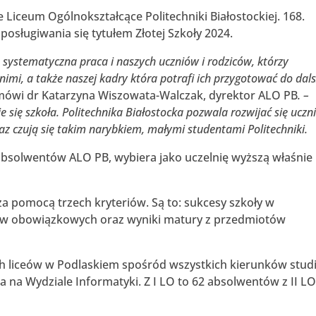
 Liceum Ogólnokształcące Politechniki Białostockiej. 168.
osługiwania się tytułem Złotej Szkoły 2024.
, systematyczna praca i naszych uczniów i rodziców, którzy
nimi, a także naszej kadry która potrafi ich przygotować do dals
ówi dr Katarzyna Wiszowata-Walczak, dyrektor ALO PB
. –
je się szkoła. Politechnika Białostocka pozwala rozwijać się ucz
raz czują się takim narybkiem, małymi studentami Politechniki.
 absolwentów ALO PB, wybiera jako uczelnię wyższą właśnie
za pomocą trzech kryteriów. Są to: sukcesy szkoły w
tów obowiązkowych oraz wyniki matury z przedmiotów
ch liceów w Podlaskiem spośród wszystkich kierunków stu
a na Wydziale Informatyki. Z I LO to 62 absolwentów z II LO 