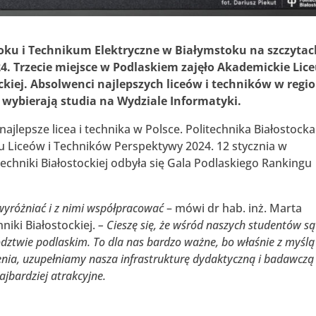
oku i Technikum Elektryczne w Białymstoku na szczytac
. Trzecie miejsce w Podlaskiem zajęło Akademickie Li
ckiej. Absolwenci najlepszych liceów i techników w regi
j wybierają studia na Wydziale Informatyki.
ajlepsze licea i technika w Polsce. Politechnika Białostocka
 Liceów i Techników Perspektywy 2024. 12 stycznia w
chniki Białostockiej odbyła się Gala Podlaskiego Rankingu
wyróżniać i z nimi współpracować
– mówi dr hab. inż. Marta
niki Białostockiej.
– Cieszę się, że wśród naszych studentów są
ództwie podlaskim. To dla nas bardzo ważne, bo właśnie z myślą
enia, uzupełniamy nasza infrastrukturę dydaktyczną i badawczą 
najbardziej atrakcyjne.