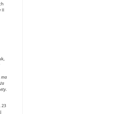
ch
 II
uk,
s
o ma
nża
ety.
, 23
j