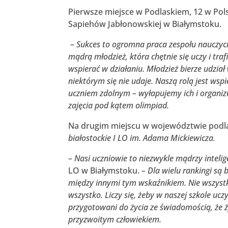
Pierwsze miejsce w Podlaskiem, 12 w Polsce
Sapiehów Jabłonowskiej w Białymstoku.
– Sukces to ogromna praca zespołu nauczyci
mądrą młodzież, która chętnie się uczy i traf
wspierać w działaniu. Młodzież bierze udział
niektórym się nie udaje. Naszą rolą jest wsp
uczniem zdolnym – wyłapujemy ich i organi
zajęcia pod kątem olimpiad.
Na drugim miejscu w województwie podlas
białostockie I LO im. Adama Mickiewicza.
– Nasi uczniowie to niezwykle mądrzy intelig
LO w Białymstoku.
– Dla wielu rankingi są 
między innymi tym wskaźnikiem. Nie wszystko
wszystko. Liczy się, żeby w naszej szkole uczy
przygotowani do życia ze świadomością, że ży
przyzwoitym człowiekiem.