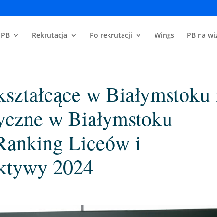
 PB
Rekrutacja
Po rekrutacji
Wings
PB na wiz
ształcące w Białymstoku 
yczne w Białymstoku
Ranking Liceów i
ktywy 2024