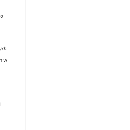
ło
ych.
ch w
i