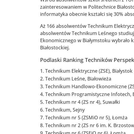
zainteresowaniem w Politechnice Białosto
informatyka obecnie kształci się 30% abs
Aż 166 absolwentów Technikum Elektrycz
absolwentów Technikum Leśnego studiuj
Ekonomicznego w Białymstoku wybrało kie
Białostockiej.
Podlaski Ranking Techników Perspek
Technikum Elektryczne (ZSE), Białystok
Technikum Leśne, Białowieża
Technikum Handlowo-Ekonomiczne (ZSH
Technikum Programistyczne Infotech, B
Technikum nr 4 (ZS nr 4), Suwałki
Technikum, Sejny
Technikum nr 5 (ZSMiO nr 5), Łomża
Technikum nr 2 (ZS nr 6 im. K. Brzosto
Technikum nr 6 (ZSEiO nr 6), Łomża