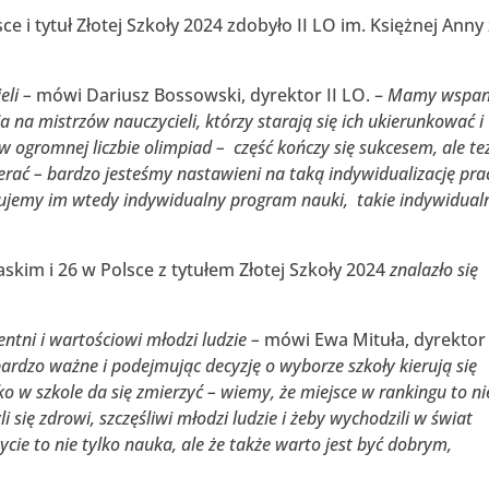
 i tytuł Złotej Szkoły 2024 zdobyło II LO im. Księżnej Anny 
eli –
mówi Dariusz Bossowski, dyrektor II LO. –
Mamy wspan
ia na mistrzów nauczycieli, którzy starają się ich ukierunkować i
 w ogromnej liczbie olimpiad – część kończy się sukcesem, ale te
ierać – bardzo jesteśmy nastawieni na taką indywidualizację pra
zujemy im wtedy indywidualny program nauki, takie indywidual
kim i 26 w Polsce z tytułem Złotej Szkoły 2024
znalazło się
entni i wartościowi młodzi ludzie –
mówi Ewa Mituła, dyrektor 
bardzo ważne i podejmując decyzję o wyborze szkoły kierują się
 w szkole da się zmierzyć – wiemy, że miejsce w rankingu to ni
li się zdrowi, szczęśliwi młodzi ludzie i żeby wychodzili w świat
cie to nie tylko nauka, ale że także warto jest być dobrym,