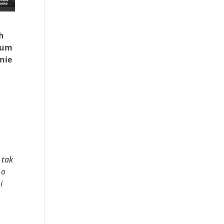
h
ceum
onie
 tak
 o
i