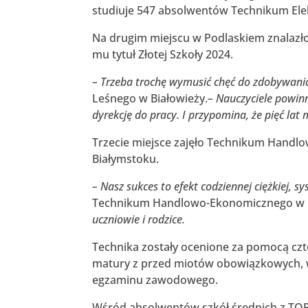
studiuje 547 absolwentów Technikum Ele
Na drugim miejscu w Podlaskiem znalazło
mu tytuł Złotej Szkoły 2024.
– Trzeba trochę wymusić chęć do zdobywani
Leśnego w Białowieży.
– Nauczyciele powin
dyrekcję do pracy. I przypomina, że pięć lat
Trzecie miejsce zajęło Technikum Hand
Białymstoku.
– Nasz sukces to efekt codziennej ciężkiej, 
Technikum Handlowo-Ekonomicznego w 
uczniowie i rodzice.
Technika zostały ocenione za pomocą czte
matury z przed miotów obowiązkowych, 
egzaminu zawodowego.
Wśród absolwentów szkół średnich z TOP