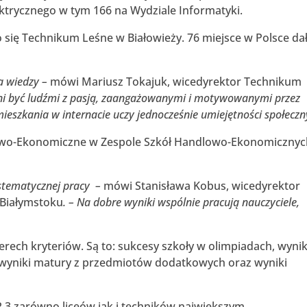
ktrycznego w tym 166 na Wydziale Informatyki.
 się Technikum Leśne w Białowieży. 76 miejsce w Polsce da
a wiedzy –
mówi Mariusz Tokajuk, wicedyrektor Technikum
ni być ludźmi z pasją, zaangażowanymi i motywowanymi przez
 mieszkania w internacie uczy jednocześnie umiejętności społeczn
lowo-Ekonomiczne w Zespole Szkół Handlowo-Ekonomiczny
systematycznej pracy –
mówi Stanisława Kobus, wicedyrektor
Białymstoku
. – Na dobre wyniki wspólnie pracują nauczyciele,
rech kryteriów. Są to: sukcesy szkoły w olimpiadach, wynik
wyniki matury z przedmiotów dodatkowych oraz wyniki
 3 zarówno liceów jak i techników największym