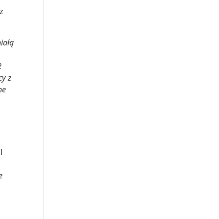
z
iałą
ż
cy z
ne
I
e