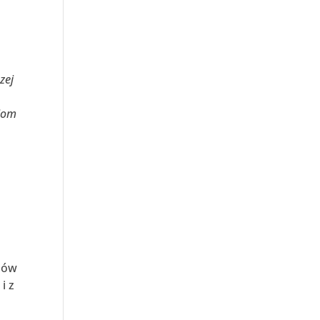
zej
niom
diów
i z